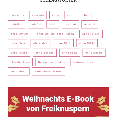
caseinfrei
caseinfri
eiferi
eifre
eifrei
hefeffrei
hefefrei
Milch
milchfrei
nussfrei
ohne Datteln
ohne Datteln. ohne Feigen
ohne Feigen
ohne Hefe
ohne Mich
ohne Milch
ohne Milch.
ohne Nüsse
ohne Sellerie
ohne Sesa
ohne Sesam
Osterbäckerei
Rezepte mit Globus
Rohkost / Raw
vegetarisch
Weihnachtsbäckerei