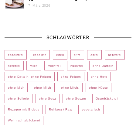
7. März 2026
SCHLAGWÖRTER
caseinfrei
caseinfri
eiferi
eifre
eifrei
hefeffrei
hefefrei
Milch
milchfrei
nussfrei
ohne Datteln
ohne Datteln. ohne Feigen
ohne Feigen
ohne Hefe
ohne Mich
ohne Milch
ohne Milch.
ohne Nüsse
ohne Sellerie
ohne Sesa
ohne Sesam
Osterbäckerei
Rezepte mit Globus
Rohkost / Raw
vegetarisch
Weihnachtsbäckerei