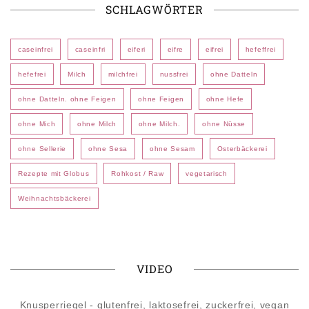
SCHLAGWÖRTER
caseinfrei
caseinfri
eiferi
eifre
eifrei
hefeffrei
hefefrei
Milch
milchfrei
nussfrei
ohne Datteln
ohne Datteln. ohne Feigen
ohne Feigen
ohne Hefe
ohne Mich
ohne Milch
ohne Milch.
ohne Nüsse
ohne Sellerie
ohne Sesa
ohne Sesam
Osterbäckerei
Rezepte mit Globus
Rohkost / Raw
vegetarisch
Weihnachtsbäckerei
VIDEO
Knusperriegel - glutenfrei, laktosefrei, zuckerfrei, vegan