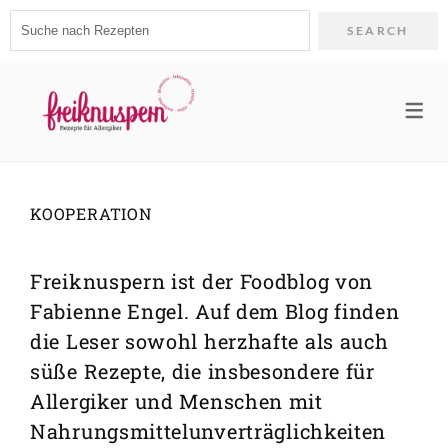
Search
for:
TIPPS & INFOS
ÜBER MICH
LANGUAGE
REZEPTE
FRÜHSTÜCK & SMOOTHIES
GLUTENFREIES BACKEN
PRESSE
🇩🇪 GERMAN
BROT & BRÖTCHEN
BINDEMITTEL
KOOPERATION
🇬🇧 ENGLISH
SÜSSE & HERZHAFTE SNACKS
ZUCKERALTERNATIVEN
KOOPERATION
KUCHEN & GEBÄCK
FAQ
Freiknuspern ist der Foodblog von
HERZHAFTE GERICHTE
Fabienne Engel. Auf dem Blog finden
SUPPEN & SALATE
die Leser sowohl herzhafte als auch
süße Rezepte, die insbesondere für
EIS & POPSICLES
Allergiker und Menschen mit
WEIHNACHTSREZEPTE
Nahrungsmittelunverträglichkeiten