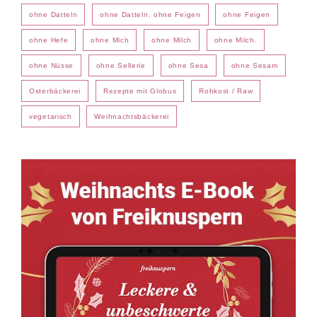
ohne Datteln
ohne Datteln. ohne Feigen
ohne Feigen
ohne Hefe
ohne Mich
ohne Milch
ohne Milch.
ohne Nüsse
ohne Sellerie
ohne Sesa
ohne Sesam
Osterbäckerei
Rezepte mit Globus
Rohkost / Raw
vegetarisch
Weihnachtsbäckerei