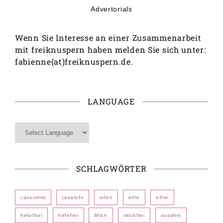
Advertorials
Wenn Sie Interesse an einer Zusammenarbeit
mit freiknuspern haben melden Sie sich unter:
fabienne(at)freiknuspern.de.
LANGUAGE
SCHLAGWÖRTER
caseinfrei
caseinfri
eiferi
eifre
eifrei
hefeffrei
hefefrei
Milch
milchfrei
nussfrei