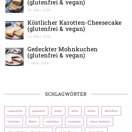
(glutenfrei & vegan)
28. März 2026
Köstlicher Karotten-Cheesecake
(glutenfrei & vegan)
14. März 2026
Gedeckter Mohnkuchen
(glutenfrei & vegan)
7. März 2026
SCHLAGWÖRTER
caseinfrei
caseinfri
eiferi
eifre
eifrei
hefeffrei
hefefrei
Milch
milchfrei
nussfrei
ohne Datteln