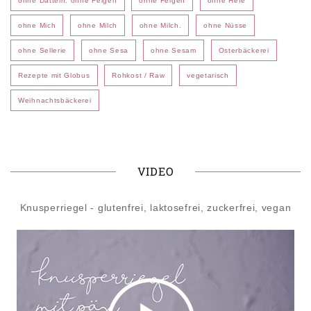
ohne Datteln. ohne Feigen
ohne Feigen
ohne Hefe
ohne Mich
ohne Milch
ohne Milch.
ohne Nüsse
ohne Sellerie
ohne Sesa
ohne Sesam
Osterbäckerei
Rezepte mit Globus
Rohkost / Raw
vegetarisch
Weihnachtsbäckerei
VIDEO
Knusperriegel - glutenfrei, laktosefrei, zuckerfrei, vegan