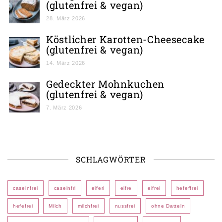
(glutenfrei & vegan)
28. März 2026
Köstlicher Karotten-Cheesecake
(glutenfrei & vegan)
14. März 2026
Gedeckter Mohnkuchen
(glutenfrei & vegan)
7. März 2026
SCHLAGWÖRTER
caseinfrei
caseinfri
eiferi
eifre
eifrei
hefeffrei
hefefrei
Milch
milchfrei
nussfrei
ohne Datteln