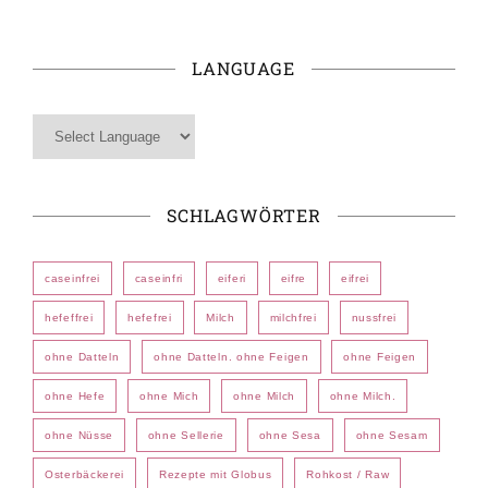
LANGUAGE
SCHLAGWÖRTER
caseinfrei
caseinfri
eiferi
eifre
eifrei
hefeffrei
hefefrei
Milch
milchfrei
nussfrei
ohne Datteln
ohne Datteln. ohne Feigen
ohne Feigen
ohne Hefe
ohne Mich
ohne Milch
ohne Milch.
ohne Nüsse
ohne Sellerie
ohne Sesa
ohne Sesam
Osterbäckerei
Rezepte mit Globus
Rohkost / Raw