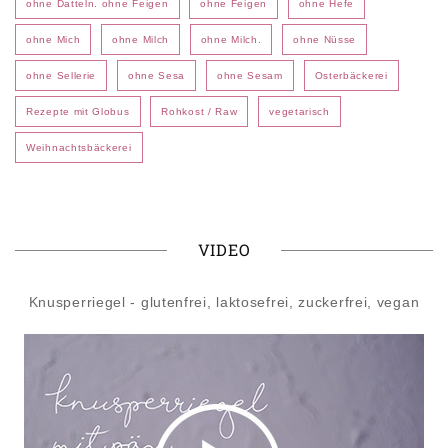
ohne Datteln. ohne Feigen
ohne Feigen
ohne Hefe
ohne Mich
ohne Milch
ohne Milch.
ohne Nüsse
ohne Sellerie
ohne Sesa
ohne Sesam
Osterbäckerei
Rezepte mit Globus
Rohkost / Raw
vegetarisch
Weihnachtsbäckerei
VIDEO
Knusperriegel - glutenfrei, laktosefrei, zuckerfrei, vegan