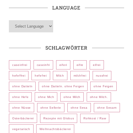
LANGUAGE
SCHLAGWÖRTER
caseinfrei
caseinfri
eiferi
eifre
eifrei
hefeffrei
hefefrei
Milch
milchfrei
nussfrei
ohne Datteln
ohne Datteln. ohne Feigen
ohne Feigen
ohne Hefe
ohne Mich
ohne Milch
ohne Milch.
ohne Nüsse
ohne Sellerie
ohne Sesa
ohne Sesam
Osterbäckerei
Rezepte mit Globus
Rohkost / Raw
vegetarisch
Weihnachtsbäckerei