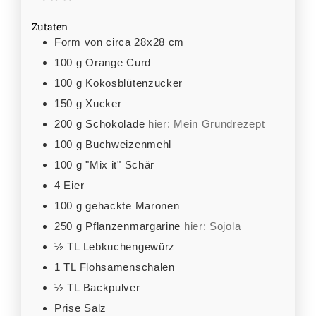
Zutaten
Form von circa 28x28 cm
100
g
Orange Curd
100
g
Kokosblütenzucker
150
g
Xucker
200
g
Schokolade
hier: Mein Grundrezept
100
g
Buchweizenmehl
100
g
"Mix it" Schär
4
Eier
100
g
gehackte Maronen
250
g
Pflanzenmargarine
hier: Sojola
½
TL
Lebkuchengewürz
1
TL
Flohsamenschalen
½
TL
Backpulver
Prise Salz