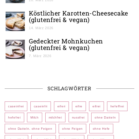
Köstlicher Karotten-Cheesecake
(glutenfrei & vegan)
14. März 2026
Gedeckter Mohnkuchen
(glutenfrei & vegan)
7. März 2026
SCHLAGWÖRTER
caseinfrei
caseinfri
eiferi
eifre
eifrei
hefeffrei
hefefrei
Milch
milchfrei
nussfrei
ohne Datteln
ohne Datteln. ohne Feigen
ohne Feigen
ohne Hefe