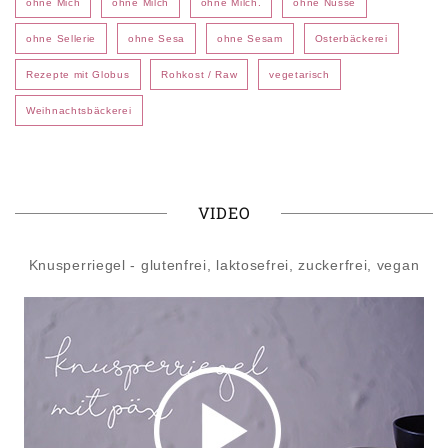
ohne Mich
ohne Milch
ohne Milch.
ohne Nüsse
ohne Sellerie
ohne Sesa
ohne Sesam
Osterbäckerei
Rezepte mit Globus
Rohkost / Raw
vegetarisch
Weihnachtsbäckerei
VIDEO
Knusperriegel - glutenfrei, laktosefrei, zuckerfrei, vegan