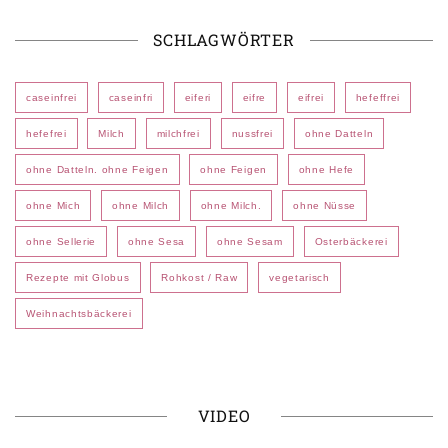
SCHLAGWÖRTER
caseinfrei
caseinfri
eiferi
eifre
eifrei
hefeffrei
hefefrei
Milch
milchfrei
nussfrei
ohne Datteln
ohne Datteln. ohne Feigen
ohne Feigen
ohne Hefe
ohne Mich
ohne Milch
ohne Milch.
ohne Nüsse
ohne Sellerie
ohne Sesa
ohne Sesam
Osterbäckerei
Rezepte mit Globus
Rohkost / Raw
vegetarisch
Weihnachtsbäckerei
VIDEO