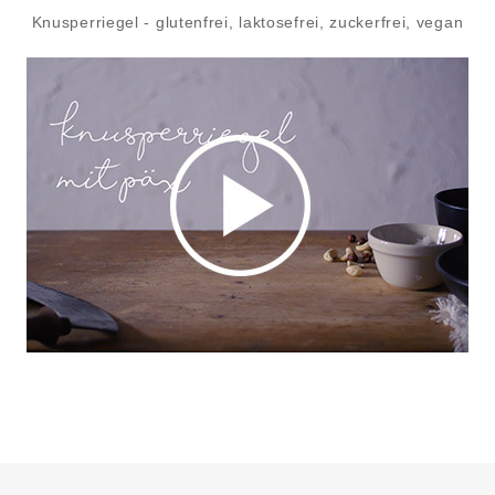
Knusperriegel - glutenfrei, laktosefrei, zuckerfrei, vegan