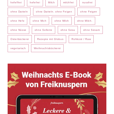
hefeffrei
hefefrei
Milch
milchfrei
nussfrei
ohne Datteln
ohne Datteln. ohne Feigen
ohne Feigen
ohne Hefe
ohne Mich
ohne Milch
ohne Milch.
ohne Nüsse
ohne Sellerie
ohne Sesa
ohne Sesam
Osterbäckerei
Rezepte mit Globus
Rohkost / Raw
vegetarisch
Weihnachtsbäckerei