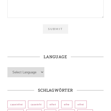
LANGUAGE
SCHLAGWÖRTER
caseinfrei
caseinfri
eiferi
eifre
eifrei