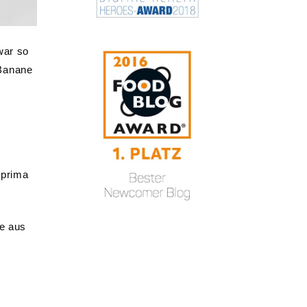
war so
 Banane
 prima
te aus