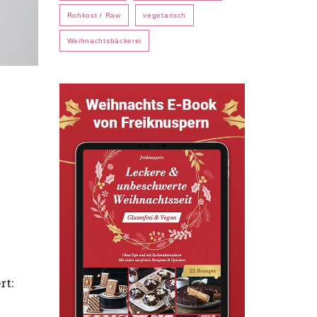
Rohkost / Raw
vegetarisch
Weihnachtsbäckerei
rt: