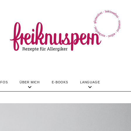
TIPPS & INFOS
ÜBER MICH
LANGUAGE
REZEPTE
NFOS
ÜBER MICH
E-BOOKS
LANGUAGE