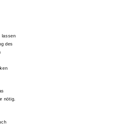
, lassen
ng des
s
cken
as
r nötig.
uch