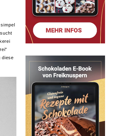
 simpel
 sucht
kerei
rei“
g diese