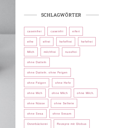
SCHLAGWÖRTER
caseinfrei
caseinfri
eiferi
eifre
eifrei
hefeffrei
hefefrei
Milch
milchfrei
nussfrei
ohne Datteln
ohne Datteln. ohne Feigen
ohne Feigen
ohne Hefe
ohne Mich
ohne Milch
ohne Milch.
ohne Nüsse
ohne Sellerie
ohne Sesa
ohne Sesam
Osterbäckerei
Rezepte mit Globus