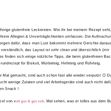
Menge glutenfreie Leckereien. Wie ihr bei meinem Rezept seht
hrere Allegien & Unverträglichkeiten umfassen. Die Aufmachu
 sorgen dafür, dass man Lust bekommt mehrere Gerichte darau
verständlich, das Layout ist sehr clean und übersichtlich (mir
 finden sich einige nützliche Tipps, die beim glutenfreien Ba
rundrezept für Biskuit, Mürbeteig, Hefeteig und Rührteig.
te Mal gemacht, sind auch schon fast alle wieder verputzt 🙂 D
cht wenige Zutaten und viel Arbeitsgeräte sind auch nicht dafü
en Snack !
cel von v
. Mal sehen, was er tolles aus dem B
oll gut & gut voll