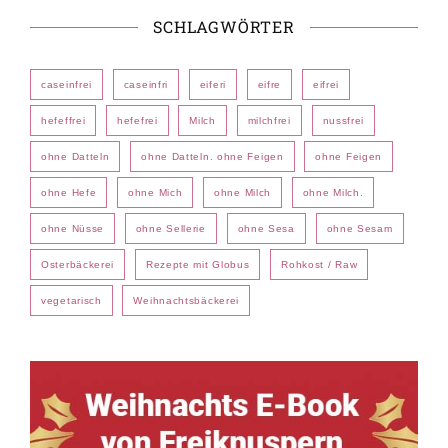
SCHLAGWÖRTER
caseinfrei
caseinfri
eiferi
eifre
eifrei
hefeffrei
hefefrei
Milch
milchfrei
nussfrei
ohne Datteln
ohne Datteln. ohne Feigen
ohne Feigen
ohne Hefe
ohne Mich
ohne Milch
ohne Milch.
ohne Nüsse
ohne Sellerie
ohne Sesa
ohne Sesam
Osterbäckerei
Rezepte mit Globus
Rohkost / Raw
vegetarisch
Weihnachtsbäckerei