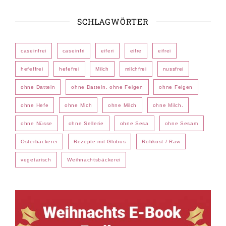
SCHLAGWÖRTER
caseinfrei
caseinfri
eiferi
eifre
eifrei
hefeffrei
hefefrei
Milch
milchfrei
nussfrei
ohne Datteln
ohne Datteln. ohne Feigen
ohne Feigen
ohne Hefe
ohne Mich
ohne Milch
ohne Milch.
ohne Nüsse
ohne Sellerie
ohne Sesa
ohne Sesam
Osterbäckerei
Rezepte mit Globus
Rohkost / Raw
vegetarisch
Weihnachtsbäckerei