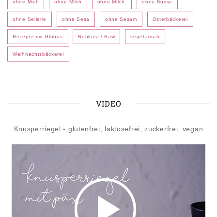
ohne Mich
ohne Milch
ohne Milch.
ohne Nüsse
ohne Sellerie
ohne Sesa
ohne Sesam
Osterbäckerei
Rezepte mit Globus
Rohkost / Raw
vegetarisch
Weihnachtsbäckerei
VIDEO
Knusperriegel - glutenfrei, laktosefrei, zuckerfrei, vegan