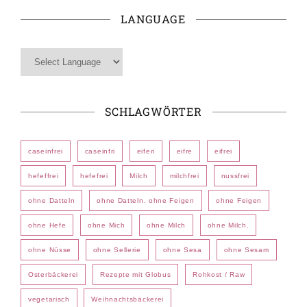
LANGUAGE
SCHLAGWÖRTER
caseinfrei
caseinfri
eiferi
eifre
eifrei
hefeffrei
hefefrei
Milch
milchfrei
nussfrei
ohne Datteln
ohne Datteln. ohne Feigen
ohne Feigen
ohne Hefe
ohne Mich
ohne Milch
ohne Milch.
ohne Nüsse
ohne Sellerie
ohne Sesa
ohne Sesam
Osterbäckerei
Rezepte mit Globus
Rohkost / Raw
vegetarisch
Weihnachtsbäckerei