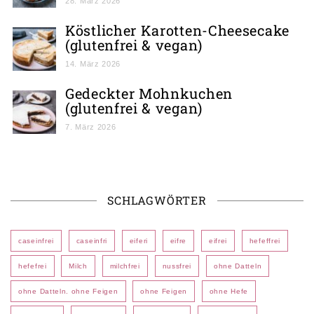
28. März 2026
Köstlicher Karotten-Cheesecake
(glutenfrei & vegan)
14. März 2026
Gedeckter Mohnkuchen
(glutenfrei & vegan)
7. März 2026
SCHLAGWÖRTER
caseinfrei
caseinfri
eiferi
eifre
eifrei
hefeffrei
hefefrei
Milch
milchfrei
nussfrei
ohne Datteln
ohne Datteln. ohne Feigen
ohne Feigen
ohne Hefe