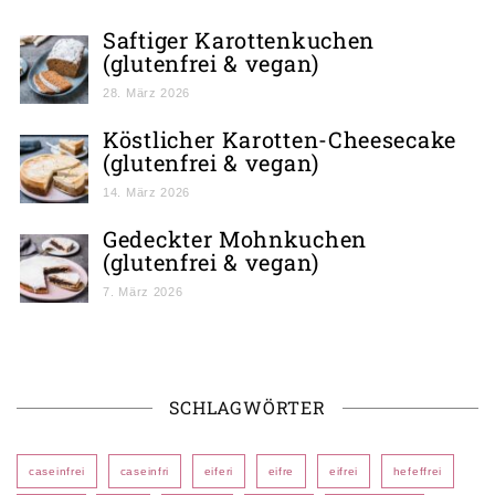
Saftiger Karottenkuchen
(glutenfrei & vegan)
28. März 2026
Köstlicher Karotten-Cheesecake
(glutenfrei & vegan)
14. März 2026
Gedeckter Mohnkuchen
(glutenfrei & vegan)
7. März 2026
SCHLAGWÖRTER
caseinfrei
caseinfri
eiferi
eifre
eifrei
hefeffrei