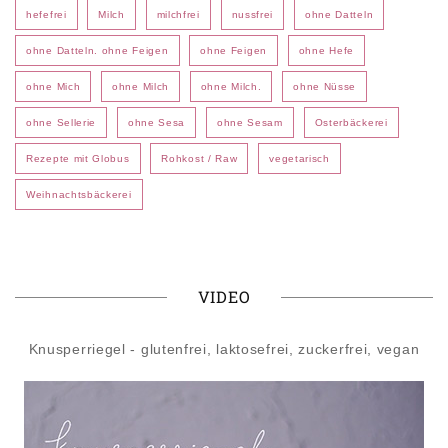
hefefrei
Milch
milchfrei
nussfrei
ohne Datteln
ohne Datteln. ohne Feigen
ohne Feigen
ohne Hefe
ohne Mich
ohne Milch
ohne Milch.
ohne Nüsse
ohne Sellerie
ohne Sesa
ohne Sesam
Osterbäckerei
Rezepte mit Globus
Rohkost / Raw
vegetarisch
Weihnachtsbäckerei
VIDEO
Knusperriegel - glutenfrei, laktosefrei, zuckerfrei, vegan