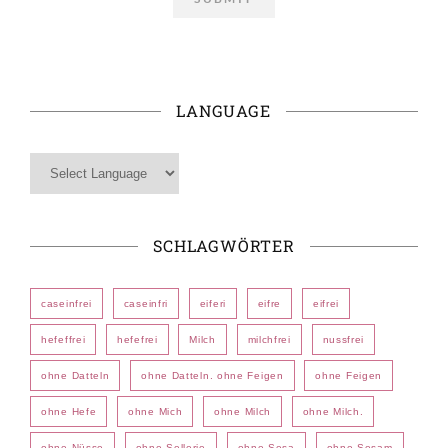
LANGUAGE
SCHLAGWÖRTER
caseinfrei
caseinfri
eiferi
eifre
eifrei
hefeffrei
hefefrei
Milch
milchfrei
nussfrei
ohne Datteln
ohne Datteln. ohne Feigen
ohne Feigen
ohne Hefe
ohne Mich
ohne Milch
ohne Milch.
ohne Nüsse
ohne Sellerie
ohne Sesa
ohne Sesam