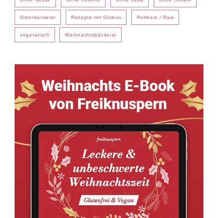
Osterbäckerei
Rezepte mit Globus
Rohkost / Raw
vegetarisch
Weihnachtsbäckerei