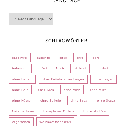
LANGUAGE
SCHLAGWÖRTER
caseinfrei
caseinfri
eiferi
eifre
eifrei
hefeffrei
hefefrei
Milch
milchfrei
nussfrei
ohne Datteln
ohne Datteln. ohne Feigen
ohne Feigen
ohne Hefe
ohne Mich
ohne Milch
ohne Milch.
ohne Nüsse
ohne Sellerie
ohne Sesa
ohne Sesam
Osterbäckerei
Rezepte mit Globus
Rohkost / Raw
vegetarisch
Weihnachtsbäckerei