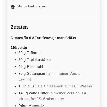
Autor
freiknuspern
Zutaten
Zutaten für 6-8 Tartelettes (je nach Größe)
Mürbeteig
80
g
Teffmehl
30
g
Tapiokastärke
40
g
Reismehl
80
g
Süßungsmittel
in meiner Version:
Erythrit
1
Chia Ei
1 EL Chiasamen auf 3 EL Wasser
140
g
kalte Butter
in meiner Version: LAC
laktosefrei "Süßrahmbutter
Prise Meersalz