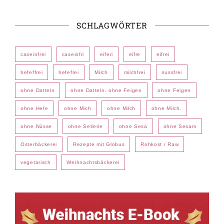
SCHLAGWÖRTER
caseinfrei
caseinfri
eiferi
eifre
eifrei
hefeffrei
hefefrei
Milch
milchfrei
nussfrei
ohne Datteln
ohne Datteln. ohne Feigen
ohne Feigen
ohne Hefe
ohne Mich
ohne Milch
ohne Milch.
ohne Nüsse
ohne Sellerie
ohne Sesa
ohne Sesam
Osterbäckerei
Rezepte mit Globus
Rohkost / Raw
vegetarisch
Weihnachtsbäckerei