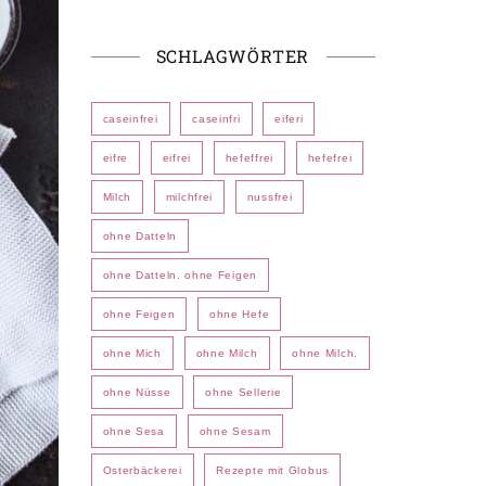
SCHLAGWÖRTER
caseinfrei
caseinfri
eiferi
eifre
eifrei
hefeffrei
hefefrei
Milch
milchfrei
nussfrei
ohne Datteln
ohne Datteln. ohne Feigen
ohne Feigen
ohne Hefe
ohne Mich
ohne Milch
ohne Milch.
ohne Nüsse
ohne Sellerie
ohne Sesa
ohne Sesam
Osterbäckerei
Rezepte mit Globus