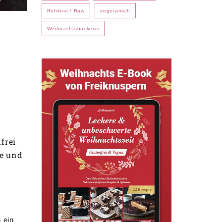
Rohkost / Raw
vegetarisch
Weihnachtsbäckerei
frei
re und
 ein