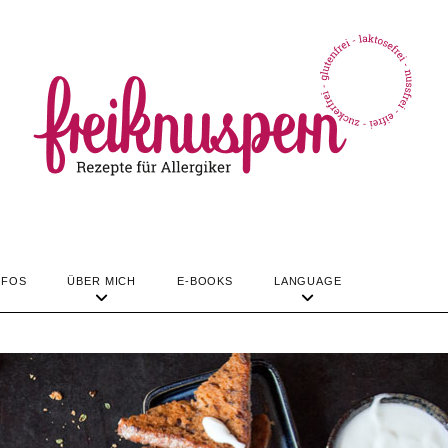
TIPPS & INFOS
ÜBER MICH
LANGUAGE
REZEPTE
NFOS
ÜBER MICH
E-BOOKS
LANGUAGE