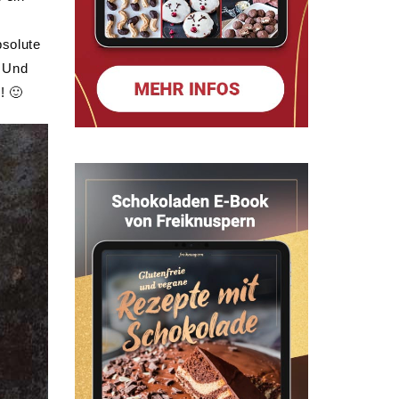
bsolute
? Und
r! 🙂