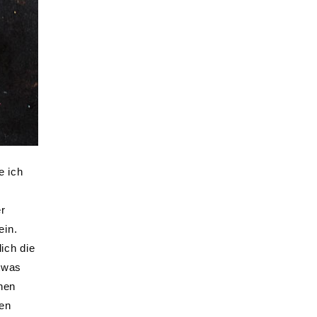
e ich
er
ein.
ich die
etwas
chen
ten