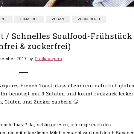
REI
SOJAFREI
VEGAN
ZUCKERFREI
 / Schnelles Soulfood-Frühstück
nfrei & zuckerfrei)
ptember 2017
by
Freiknuspern
veganes French Toast, dass obendrein natürlich gluten
! Ihr benötigt nur 3 Zutaten und könnt ruckzuck lecke
h, Gluten und Zucker zaubern 🙂
rench-Toast? Ja, richtig gelesen, ich zeige euch den
sion, die mit pflanzlicher Milch gemacht wird und durch Bananen