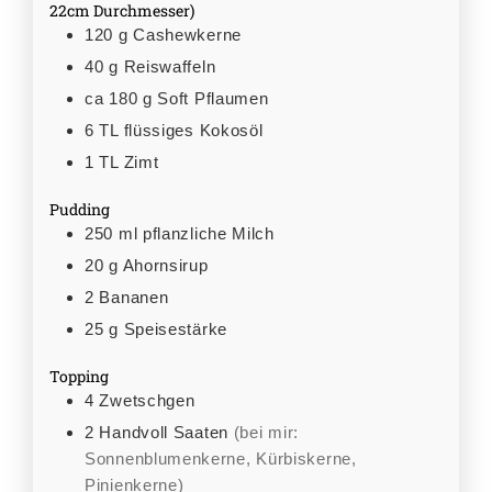
22cm Durchmesser)
120
g
Cashewkerne
40
g
Reiswaffeln
ca 180
g
Soft Pflaumen
6
TL
flüssiges Kokosöl
1
TL
Zimt
Pudding
250
ml
pflanzliche Milch
20
g
Ahornsirup
2
Bananen
25
g
Speisestärke
Topping
4
Zwetschgen
2
Handvoll
Saaten
(bei mir:
Sonnenblumenkerne, Kürbiskerne,
Pinienkerne)