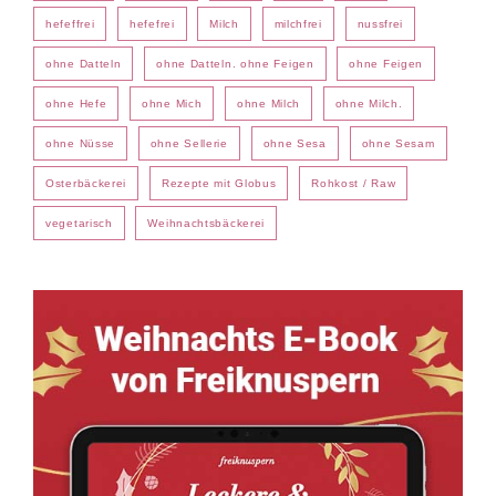
hefeffrei
hefefrei
Milch
milchfrei
nussfrei
ohne Datteln
ohne Datteln. ohne Feigen
ohne Feigen
ohne Hefe
ohne Mich
ohne Milch
ohne Milch.
ohne Nüsse
ohne Sellerie
ohne Sesa
ohne Sesam
Osterbäckerei
Rezepte mit Globus
Rohkost / Raw
vegetarisch
Weihnachtsbäckerei