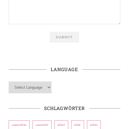
LANGUAGE
SCHLAGWÖRTER
caseinfrei
caseinfri
eiferi
eifre
eifrei