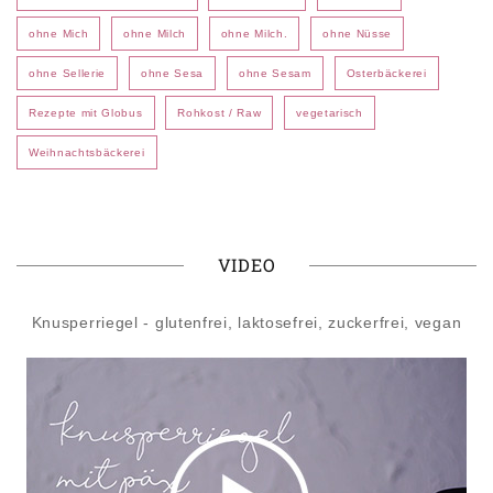
ohne Mich
ohne Milch
ohne Milch.
ohne Nüsse
ohne Sellerie
ohne Sesa
ohne Sesam
Osterbäckerei
Rezepte mit Globus
Rohkost / Raw
vegetarisch
Weihnachtsbäckerei
VIDEO
Knusperriegel - glutenfrei, laktosefrei, zuckerfrei, vegan