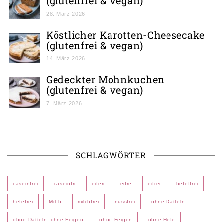
(glutenfrei & vegan)
28. März 2026
Köstlicher Karotten-Cheesecake
(glutenfrei & vegan)
14. März 2026
Gedeckter Mohnkuchen
(glutenfrei & vegan)
7. März 2026
SCHLAGWÖRTER
caseinfrei
caseinfri
eiferi
eifre
eifrei
hefeffrei
hefefrei
Milch
milchfrei
nussfrei
ohne Datteln
ohne Datteln. ohne Feigen
ohne Feigen
ohne Hefe