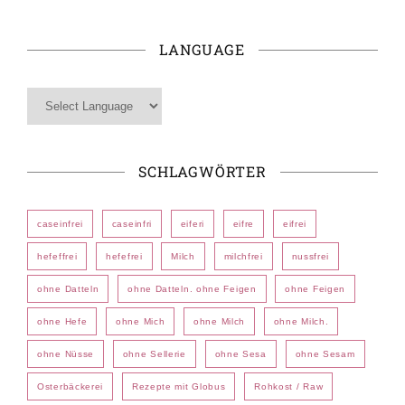
LANGUAGE
SCHLAGWÖRTER
caseinfrei
caseinfri
eiferi
eifre
eifrei
hefeffrei
hefefrei
Milch
milchfrei
nussfrei
ohne Datteln
ohne Datteln. ohne Feigen
ohne Feigen
ohne Hefe
ohne Mich
ohne Milch
ohne Milch.
ohne Nüsse
ohne Sellerie
ohne Sesa
ohne Sesam
Osterbäckerei
Rezepte mit Globus
Rohkost / Raw