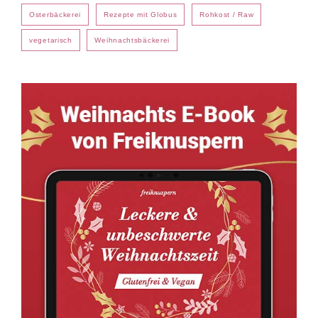
Osterbäckerei
Rezepte mit Globus
Rohkost / Raw
vegetarisch
Weihnachtsbäckerei