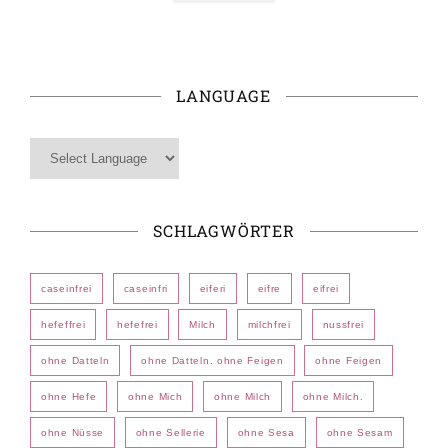
LANGUAGE
SCHLAGWÖRTER
caseinfrei
caseinfri
eiferi
eifre
eifrei
hefeffrei
hefefrei
Milch
milchfrei
nussfrei
ohne Datteln
ohne Datteln. ohne Feigen
ohne Feigen
ohne Hefe
ohne Mich
ohne Milch
ohne Milch.
ohne Nüsse
ohne Sellerie
ohne Sesa
ohne Sesam