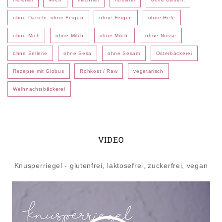
ohne Datteln. ohne Feigen
ohne Feigen
ohne Hefe
ohne Mich
ohne Milch
ohne Milch.
ohne Nüsse
ohne Sellerie
ohne Sesa
ohne Sesam
Osterbäckerei
Rezepte mit Globus
Rohkost / Raw
vegetarisch
Weihnachtsbäckerei
VIDEO
Knusperriegel - glutenfrei, laktosefrei, zuckerfrei, vegan