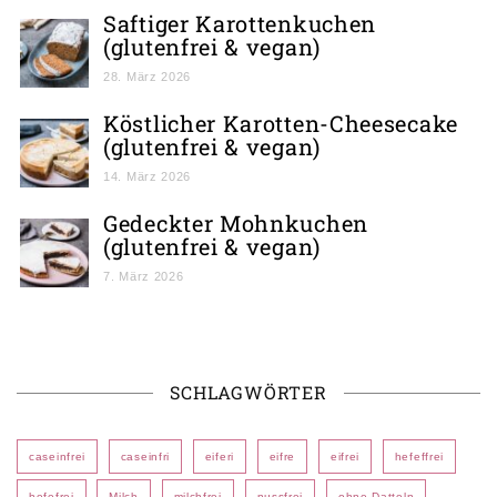
Saftiger Karottenkuchen
(glutenfrei & vegan)
28. März 2026
Köstlicher Karotten-Cheesecake
(glutenfrei & vegan)
14. März 2026
Gedeckter Mohnkuchen
(glutenfrei & vegan)
7. März 2026
SCHLAGWÖRTER
caseinfrei
caseinfri
eiferi
eifre
eifrei
hefeffrei
hefefrei
Milch
milchfrei
nussfrei
ohne Datteln