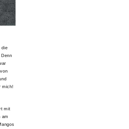
 die
 Denn
war
 von
 und
r mich!
t mit
h am
 Mangos