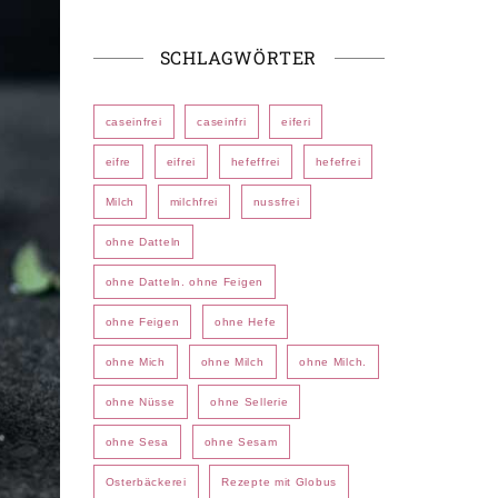
SCHLAGWÖRTER
caseinfrei
caseinfri
eiferi
eifre
eifrei
hefeffrei
hefefrei
Milch
milchfrei
nussfrei
ohne Datteln
ohne Datteln. ohne Feigen
ohne Feigen
ohne Hefe
ohne Mich
ohne Milch
ohne Milch.
ohne Nüsse
ohne Sellerie
ohne Sesa
ohne Sesam
Osterbäckerei
Rezepte mit Globus