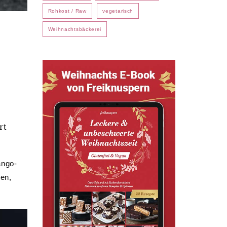
Rohkost / Raw
vegetarisch
Weihnachtsbäckerei
rt
ango-
en,