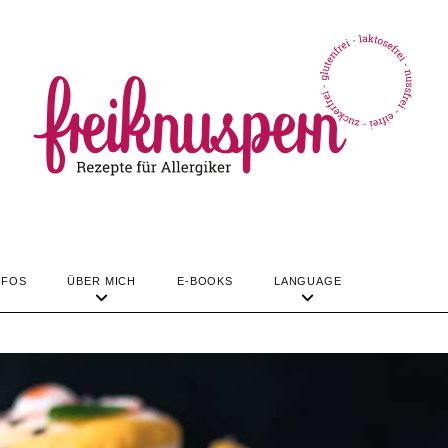
TIPPS & INFOS
ÜBER MICH
LANGUAGE
REZEPTE
NFOS
ÜBER MICH
E-BOOKS
LANGUAGE