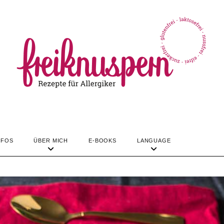
TIPPS & INFOS
ÜBER MICH
LANGUAGE
REZEPTE
NFOS
ÜBER MICH
E-BOOKS
LANGUAGE