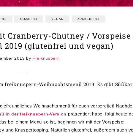
REI
SOJAFREI
VEGAN
ZUCKERFREI
it Cranberry-Chutney / Vorspeise
2019 (glutenfrei und vegan)
zember 2019
by
Freiknuspern
em freiknuspern-Weihnachtsmenü 2019! Es gibt Süßkart
ergiefreundliches Weihnachtsmenü für euch vorbereitet! Nachd
präsentiert habe, folgt heute d
ü in der freiknuspern-Version
as bei einem Menü so ist, beginnen wir mit der Vorspeise:
ey und Knuspertopping. Natürlich glutenfrei, außerdem auch v