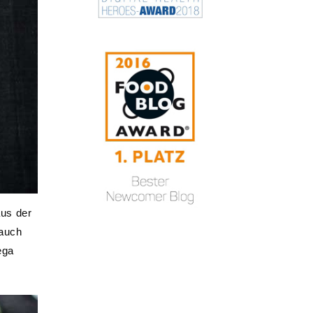
aus der
 auch
ega