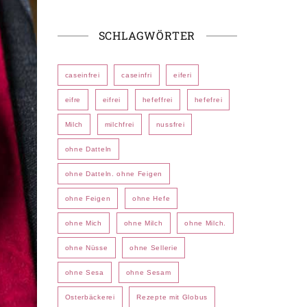
SCHLAGWÖRTER
caseinfrei
caseinfri
eiferi
eifre
eifrei
hefeffrei
hefefrei
Milch
milchfrei
nussfrei
ohne Datteln
ohne Datteln. ohne Feigen
ohne Feigen
ohne Hefe
ohne Mich
ohne Milch
ohne Milch.
ohne Nüsse
ohne Sellerie
ohne Sesa
ohne Sesam
Osterbäckerei
Rezepte mit Globus