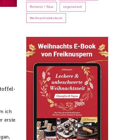
Rohkost / Raw
vegetarisch
Weihnachtsbäckerei
offel-
em ich
er erste
egan,