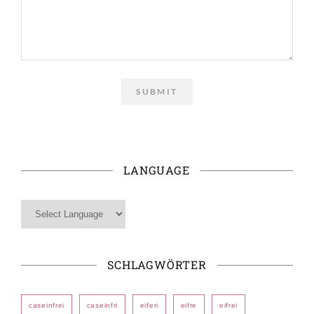
LANGUAGE
SCHLAGWÖRTER
caseinfrei
caseinfri
eiferi
eifre
eifrei