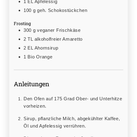
1
EL
Apfelessig
100
g
geh. Schokostückchen
Frosting
300
g
veganer Frischkäse
2
TL
alkoholfreier Amaretto
2
EL
Ahornsirup
1
Bio Orange
Anleitungen
Den Ofen auf 175 Grad Ober- und Unterhitze
vorheizen.
Sirup, pflanzliche Milch, abgekühlter Kaffee,
Öl und Apfelessig verrühren.