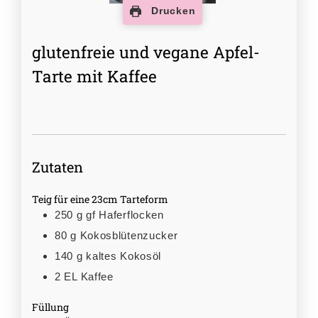
Drucken
glutenfreie und vegane Apfel-
Tarte mit Kaffee
Zutaten
Teig für eine 23cm Tarteform
250
g
gf Haferflocken
80
g
Kokosblütenzucker
140
g
kaltes Kokosöl
2
EL
Kaffee
Füllung