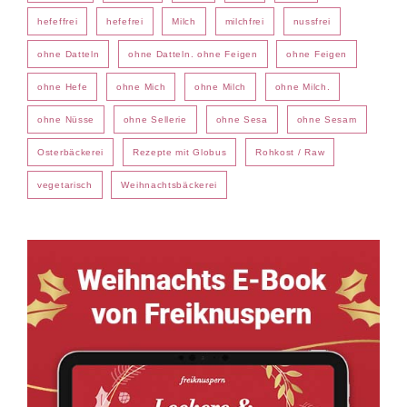
hefeffrei
hefefrei
Milch
milchfrei
nussfrei
ohne Datteln
ohne Datteln. ohne Feigen
ohne Feigen
ohne Hefe
ohne Mich
ohne Milch
ohne Milch.
ohne Nüsse
ohne Sellerie
ohne Sesa
ohne Sesam
Osterbäckerei
Rezepte mit Globus
Rohkost / Raw
vegetarisch
Weihnachtsbäckerei