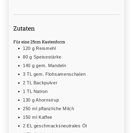
Zutaten
Für eine 25cm Kastenform
120
g
Reismehl
80
g
Speisestärke
140
g
gem. Mandeln
3
TL
gem. Flohsamenschalen
2
TL
Backpulver
1
TL
Natron
130
g
Ahornsirup
250
ml
pflanzliche Milch
150
ml
Kaffee
2
EL
geschmacksneutrales Öl