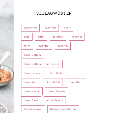
SCHLAGWÖRTER
caseinfrei
caseinfri
eiferi
eifre
eifrei
hefeffrei
hefefrei
Milch
milchfrei
nussfrei
ohne Datteln
ohne Datteln. ohne Feigen
ohne Feigen
ohne Hefe
ohne Mich
ohne Milch
ohne Milch.
ohne Nüsse
ohne Sellerie
ohne Sesa
ohne Sesam
Osterbäckerei
Rezepte mit Globus