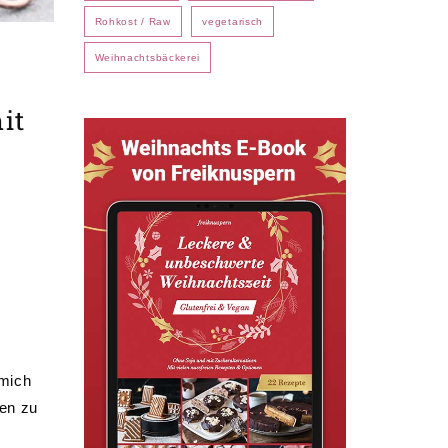
Rohkost / Raw
vegetarisch
Weihnachtsbäckerei
it
 mich
ten zu