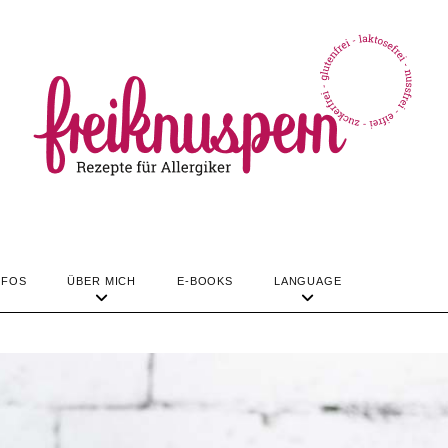
TIPPS & INFOS
ÜBER MICH
LANGUAGE
REZEPTE
NFOS
ÜBER MICH
E-BOOKS
LANGUAGE