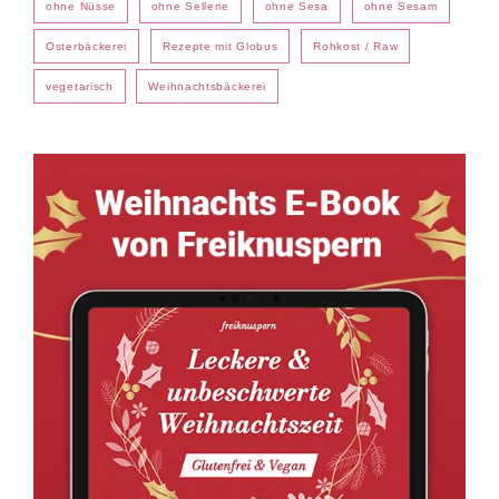
ohne Nüsse
ohne Sellerie
ohne Sesa
ohne Sesam
Osterbäckerei
Rezepte mit Globus
Rohkost / Raw
vegetarisch
Weihnachtsbäckerei