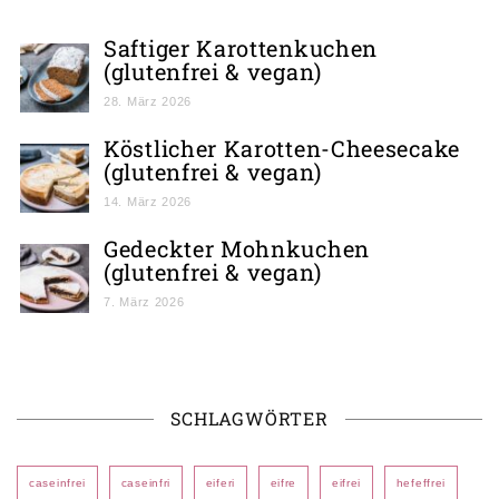
Saftiger Karottenkuchen
(glutenfrei & vegan)
28. März 2026
Köstlicher Karotten-Cheesecake
(glutenfrei & vegan)
14. März 2026
Gedeckter Mohnkuchen
(glutenfrei & vegan)
7. März 2026
SCHLAGWÖRTER
caseinfrei
caseinfri
eiferi
eifre
eifrei
hefeffrei