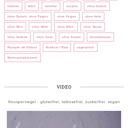
hefefrei
Milch
milchfrei
nussfrei
ohne Datteln
ohne Datteln. ohne Feigen
ohne Feigen
ohne Hefe
ohne Mich
ohne Milch
ohne Milch.
ohne Nüsse
ohne Sellerie
ohne Sesa
ohne Sesam
Osterbäckerei
Rezepte mit Globus
Rohkost / Raw
vegetarisch
Weihnachtsbäckerei
VIDEO
Knusperriegel - glutenfrei, laktosefrei, zuckerfrei, vegan