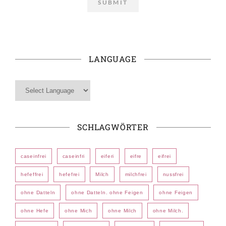
LANGUAGE
SCHLAGWÖRTER
caseinfrei
caseinfri
eiferi
eifre
eifrei
hefeffrei
hefefrei
Milch
milchfrei
nussfrei
ohne Datteln
ohne Datteln. ohne Feigen
ohne Feigen
ohne Hefe
ohne Mich
ohne Milch
ohne Milch.