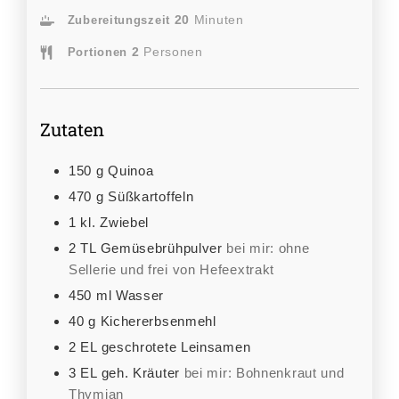
20
Minuten
Zubereitungszeit
2
Personen
Portionen
Zutaten
150
g
Quinoa
470
g
Süßkartoffeln
1
kl.
Zwiebel
2
TL
Gemüsebrühpulver
bei mir: ohne
Sellerie und frei von Hefeextrakt
450
ml
Wasser
40
g
Kichererbsenmehl
2
EL
geschrotete Leinsamen
3
EL
geh. Kräuter
bei mir: Bohnenkraut und
Thymian