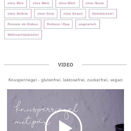
ohne Mich
ohne Milch
ohne Milch.
ohne Nüsse
ohne Sellerie
ohne Sesa
ohne Sesam
Osterbäckerei
Rezepte mit Globus
Rohkost / Raw
vegetarisch
Weihnachtsbäckerei
VIDEO
Knusperriegel - glutenfrei, laktosefrei, zuckerfrei, vegan