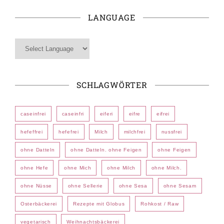
LANGUAGE
SCHLAGWÖRTER
caseinfrei
caseinfri
eiferi
eifre
eifrei
hefeffrei
hefefrei
Milch
milchfrei
nussfrei
ohne Datteln
ohne Datteln. ohne Feigen
ohne Feigen
ohne Hefe
ohne Mich
ohne Milch
ohne Milch.
ohne Nüsse
ohne Sellerie
ohne Sesa
ohne Sesam
Osterbäckerei
Rezepte mit Globus
Rohkost / Raw
vegetarisch
Weihnachtsbäckerei