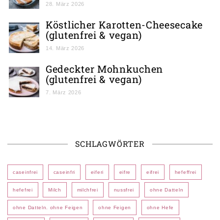
28. März 2026
Köstlicher Karotten-Cheesecake
(glutenfrei & vegan)
14. März 2026
Gedeckter Mohnkuchen
(glutenfrei & vegan)
7. März 2026
SCHLAGWÖRTER
caseinfrei
caseinfri
eiferi
eifre
eifrei
hefeffrei
hefefrei
Milch
milchfrei
nussfrei
ohne Datteln
ohne Datteln. ohne Feigen
ohne Feigen
ohne Hefe