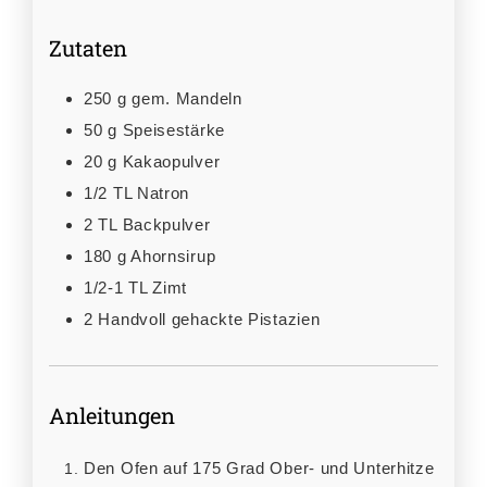
Zutaten
250
g
gem. Mandeln
50
g
Speisestärke
20
g
Kakaopulver
1/2
TL
Natron
2
TL
Backpulver
180
g
Ahornsirup
1/2-1
TL
Zimt
2
Handvoll
gehackte Pistazien
Anleitungen
Den Ofen auf 175 Grad Ober- und Unterhitze