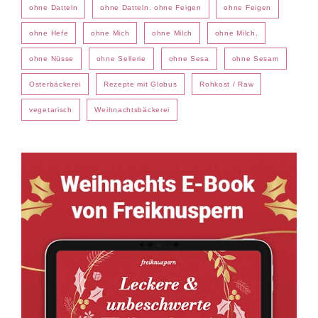
ohne Datteln
ohne Datteln. ohne Feigen
ohne Feigen
ohne Hefe
ohne Mich
ohne Milch
ohne Milch.
ohne Nüsse
ohne Sellerie
ohne Sesa
ohne Sesam
Osterbäckerei
Rezepte mit Globus
Rohkost / Raw
vegetarisch
Weihnachtsbäckerei