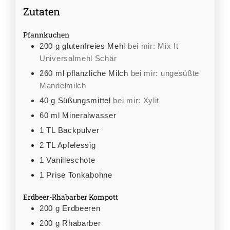
Zutaten
Pfannkuchen
200
g
glutenfreies Mehl
bei mir: Mix It
Universalmehl Schär
260
ml
pflanzliche Milch
bei mir: ungesüßte
Mandelmilch
40
g
Süßungsmittel
bei mir: Xylit
60
ml
Mineralwasser
1
TL
Backpulver
2
TL
Apfelessig
1
Vanilleschote
1
Prise
Tonkabohne
Erdbeer-Rhabarber Kompott
200
g
Erdbeeren
200
g
Rhabarber