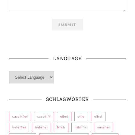
LANGUAGE
SCHLAGWÖRTER
caseinfrei
caseinfri
eiferi
eifre
eifrei
hefeffrei
hefefrei
Milch
milchfrei
nussfrei