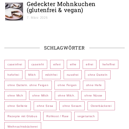
Gedeckter Mohnkuchen
(glutenfrei & vegan)
7. März 2026
SCHLAGWÖRTER
caseinfrei
caseinfri
eiferi
eifre
eifrei
hefeffrei
hefefrei
Milch
milchfrei
nussfrei
ohne Datteln
ohne Datteln. ohne Feigen
ohne Feigen
ohne Hefe
ohne Mich
ohne Milch
ohne Milch.
ohne Nüsse
ohne Sellerie
ohne Sesa
ohne Sesam
Osterbäckerei
Rezepte mit Globus
Rohkost / Raw
vegetarisch
Weihnachtsbäckerei