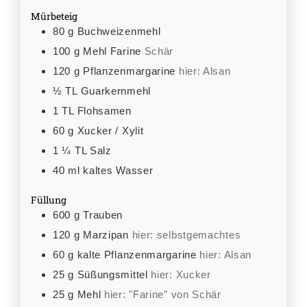
Mürbeteig
80
g
Buchweizenmehl
100
g
Mehl Farine
Schär
120
g
Pflanzenmargarine
hier: Alsan
½
TL
Guarkernmehl
1
TL
Flohsamen
60
g
Xucker / Xylit
1 ¼
TL
Salz
40
ml
kaltes Wasser
Füllung
600
g
Trauben
120
g
Marzipan
hier: selbstgemachtes
60
g
kalte Pflanzenmargarine
hier: Alsan
25
g
Süßungsmittel
hier: Xucker
25
g
Mehl
hier: "Farine" von Schär