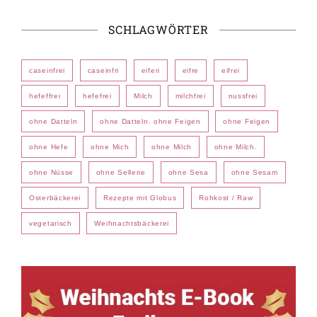
SCHLAGWÖRTER
caseinfrei
caseinfri
eiferi
eifre
eifrei
hefeffrei
hefefrei
Milch
milchfrei
nussfrei
ohne Datteln
ohne Datteln. ohne Feigen
ohne Feigen
ohne Hefe
ohne Mich
ohne Milch
ohne Milch.
ohne Nüsse
ohne Sellerie
ohne Sesa
ohne Sesam
Osterbäckerei
Rezepte mit Globus
Rohkost / Raw
vegetarisch
Weihnachtsbäckerei