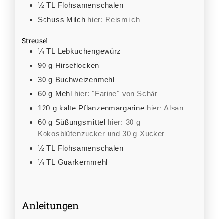
½
TL
Flohsamenschalen
Schuss Milch
hier: Reismilch
Streusel
¼
TL
Lebkuchengewürz
90
g
Hirseflocken
30
g
Buchweizenmehl
60
g
Mehl
hier: "Farine" von Schär
120
g
kalte Pflanzenmargarine
hier: Alsan
60
g
Süßungsmittel
hier: 30 g
Kokosblütenzucker und 30 g Xucker
½
TL
Flohsamenschalen
¼
TL
Guarkernmehl
Anleitungen