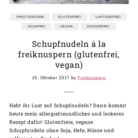
GRUNDREZEPTE
REZEPTEINDEX
FRUCTOSEARM
GLUTENFREI
LAKTOSEFREI
SOJAFREI
VEGAN
ZUCKERFREI
Schupfnudeln á la
freiknuspern (glutenfrei,
vegan)
15. Oktober 2017
by
Freiknuspern
Habt ihr Lust auf Schupfnudeln? Dann kommt
heute mein allergiefreundliches und leckeres
Rezept dafür! Glutenfreie, vegane
Schupfnudeln ohne Soja, Hefe, Nüsse und