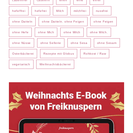
caseinfrei
caseinfri
eiferi
eifre
eifrei
hefeffrei
hefefrei
Milch
milchfrei
nussfrei
ohne Datteln
ohne Datteln. ohne Feigen
ohne Feigen
ohne Hefe
ohne Mich
ohne Milch
ohne Milch.
ohne Nüsse
ohne Sellerie
ohne Sesa
ohne Sesam
Osterbäckerei
Rezepte mit Globus
Rohkost / Raw
vegetarisch
Weihnachtsbäckerei