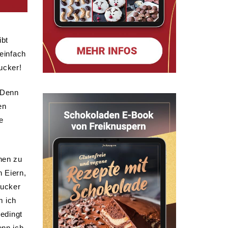
ibt
 einfach
ucker!
 Denn
en
e
nen zu
n Eiern,
Zucker
m ich
bedingt
enn ich