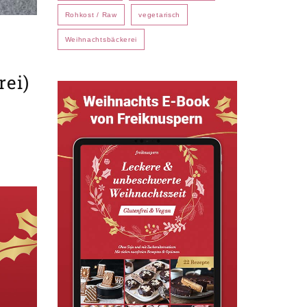
Rohkost / Raw
vegetarisch
Weihnachtsbäckerei
rei)