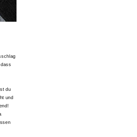
sschlag
, dass
st du
ht und
end!
a
assen