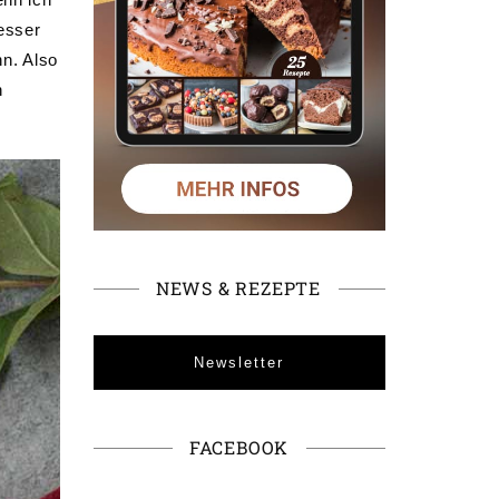
esser
nn. Also
h
NEWS & REZEPTE
Newsletter
FACEBOOK