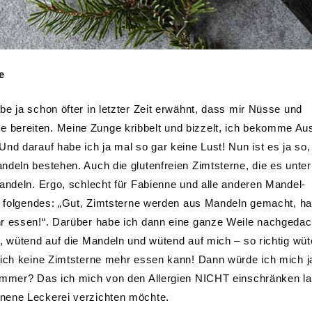
e
e ja schon öfter in letzter Zeit erwähnt, dass mir Nüsse und
bereiten. Meine Zunge kribbelt und bizzelt, ich bekomme Au
nd darauf habe ich ja mal so gar keine Lust! Nun ist es ja so
deln bestehen. Auch die glutenfreien Zimtsterne, die es unter
andeln. Ergo, schlecht für Fabienne und alle anderen Mandel-
nn folgendes: „Gut, Zimtsterne werden aus Mandeln gemacht, ha
hr essen!“. Darüber habe ich dann eine ganze Weile nachgedac
, wütend auf die Mandeln und wütend auf mich – so richtig wüt
 ich keine Zimtsterne mehr essen kann! Dann würde ich mich j
 immer? Das ich mich von den Allergien NICHT einschränken l
nnene Leckerei verzichten möchte.