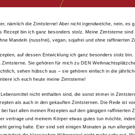
r, nämlich die Zimtsterne! Aber nicht irgendwelche, nein, es g
ses Rezept bin ich ganz besonders stolz. Meine Zimtsterne sind
ne Mandeln (nussfrei), vegan, sojafrei und ohne raffinierten Z
zepten, auf dessen Entwicklung ich ganz besonders stolz bin.
 Zimtsterne. Sie gehören für mich zu DEN Weihnachtsplätzch
tlich, sehen hübsch aus – sie gehören einfach in die jährlich
iere ich euch heute meine Zimtsterne!
ebensmittel nicht enthalten sind, die sonst immer in Zimtster
epten als auch in den gekauften Zimtsternen. Die Rede ist vo
 bei fast allen meinen Rezepten auf den gängigen raffinierten 
esser vertrage und meinem Körper etwas gutes tun möchte, inde
t gering halte. Eier sind seit einigen Monaten ja nun allergie
(zumindest die klassischen Hühnereier) nicht mehr sehr gut. W