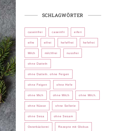
SCHLAGWÖRTER
caseinfrei
caseinfri
eiferi
eifre
eifrei
hefeffrei
hefefrei
Milch
milchfrei
nussfrei
ohne Datteln
ohne Datteln. ohne Feigen
ohne Feigen
ohne Hefe
ohne Mich
ohne Milch
ohne Milch.
ohne Nüsse
ohne Sellerie
ohne Sesa
ohne Sesam
Osterbäckerei
Rezepte mit Globus