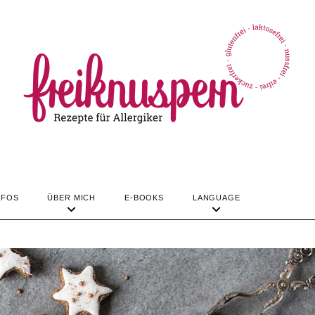
TIPPS & INFOS
ÜBER MICH
LANGUAGE
REZEPTE
NFOS
ÜBER MICH
E-BOOKS
LANGUAGE