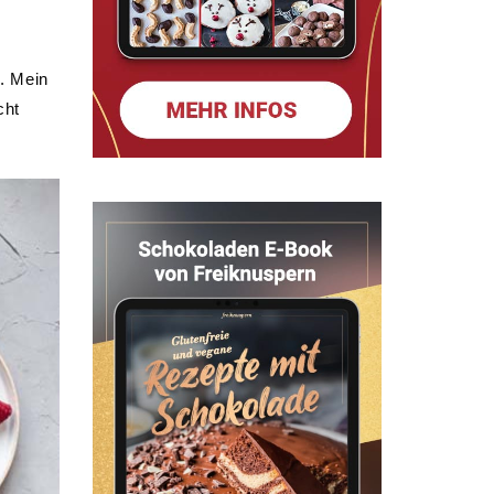
. Mein
cht