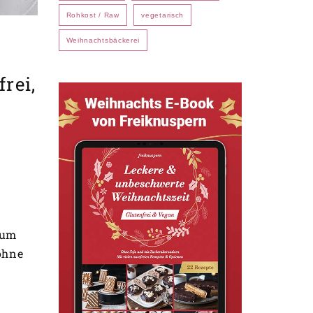
Rohkost / Raw
vegetarisch
Weihnachtsbäckerei
rei,
 um
ohne