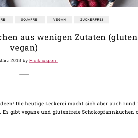
REI
SOJAFREI
VEGAN
ZUCKERFREI
en aus wenigen Zutaten (glutenf
vegan)
März 2018
by
Freiknuspern
ideen! Die heutige Leckerei macht sich aber auch rund
h. Es gibt vegane und glutenfreie Schokopfannkuchen 