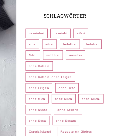
SCHLAGWÖRTER
caseinfrei
caseinfri
eiferi
eifre
eifrei
hefeffrei
hefefrei
Milch
milchfrei
nussfrei
ohne Datteln
ohne Datteln. ohne Feigen
ohne Feigen
ohne Hefe
ohne Mich
ohne Milch
ohne Milch.
ohne Nüsse
ohne Sellerie
ohne Sesa
ohne Sesam
Osterbäckerei
Rezepte mit Globus