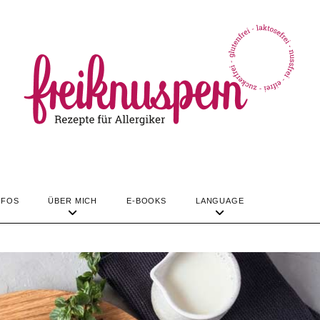
TIPPS & INFOS
ÜBER MICH
LANGUAGE
REZEPTE
NFOS
ÜBER MICH
E-BOOKS
LANGUAGE