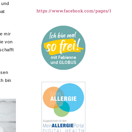
g und
https://www.facebook.com/pages/Freiknus
hat
ie mir
ie von
schafft
ssen
h bin