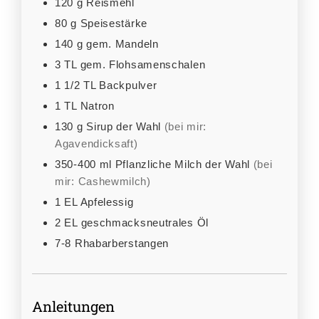
120
g
Reismehl
80
g
Speisestärke
140
g
gem. Mandeln
3
TL
gem. Flohsamenschalen
1 1/2
TL
Backpulver
1
TL
Natron
130
g
Sirup der Wahl
(bei mir:
Agavendicksaft)
350-400
ml
Pflanzliche Milch der Wahl
(bei
mir: Cashewmilch)
1
EL
Apfelessig
2
EL
geschmacksneutrales Öl
7-8
Rhabarberstangen
Anleitungen