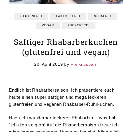
GRUNDREZEPTE
REZEPTEINDEX
GLUTENFREI
LAKTOSEFREI
SOJAFREI
VEGAN
ZUCKERFREI
Saftiger Rhabarberkuchen
(glutenfrei und vegan)
20. April 2019
by
Freiknuspern
Endlich ist Rhabarbersaison! Ich präsentiere euch
heute einen super saftigen und mega leckeren
glutenfreien und veganen Rhabarber-Rührkuchen.
Hach, du wunderbar leckerer Rhabarber – was hab
´ich dich so gern! Auf die Rhabarbersaison freue ich
mich immer besonders. Wenn es ihn gibt, könnte ich