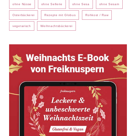
ohne Nüsse
ohne Sellerie
ohne Sesa
ohne Sesam
Osterbäckerei
Rezepte mit Globus
Rohkost / Raw
vegetarisch
Weihnachtsbäckerei