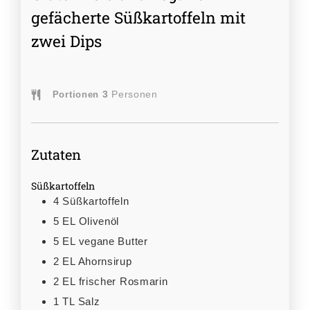
gefächerte Süßkartoffeln mit
zwei Dips
3
Personen
Portionen
Zutaten
Süßkartoffeln
4
Süßkartoffeln
5
EL
Olivenöl
5
EL
vegane Butter
2
EL
Ahornsirup
2
EL
frischer Rosmarin
1
TL
Salz