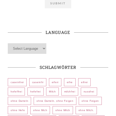
LANGUAGE
SCHLAGWÖRTER
caseinfrei
caseinfri
eiferi
eifre
eifrei
hefeffrei
hefefrei
Milch
milchfrei
nussfrei
ohne Datteln
ohne Datteln. ohne Feigen
ohne Feigen
ohne Hefe
ohne Mich
ohne Milch
ohne Milch.