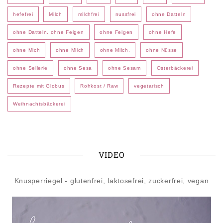
hefefrei
Milch
milchfrei
nussfrei
ohne Datteln
ohne Datteln. ohne Feigen
ohne Feigen
ohne Hefe
ohne Mich
ohne Milch
ohne Milch.
ohne Nüsse
ohne Sellerie
ohne Sesa
ohne Sesam
Osterbäckerei
Rezepte mit Globus
Rohkost / Raw
vegetarisch
Weihnachtsbäckerei
VIDEO
Knusperriegel - glutenfrei, laktosefrei, zuckerfrei, vegan