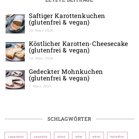
Saftiger Karottenkuchen
(glutenfrei & vegan)
28. März 2026
Köstlicher Karotten-Cheesecake
(glutenfrei & vegan)
14. März 2026
Gedeckter Mohnkuchen
(glutenfrei & vegan)
7. März 2026
SCHLAGWÖRTER
caseinfrei
caseinfri
eiferi
eifre
eifrei
hefeffrei