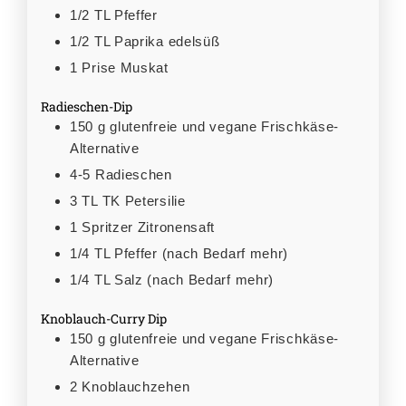
1/2
TL
Pfeffer
1/2
TL
Paprika edelsüß
1
Prise
Muskat
Radieschen-Dip
150
g
glutenfreie und vegane Frischkäse-
Alternative
4-5
Radieschen
3
TL
TK Petersilie
1
Spritzer
Zitronensaft
1/4
TL
Pfeffer (nach Bedarf mehr)
1/4
TL
Salz (nach Bedarf mehr)
Knoblauch-Curry Dip
150
g
glutenfreie und vegane Frischkäse-
Alternative
2
Knoblauchzehen