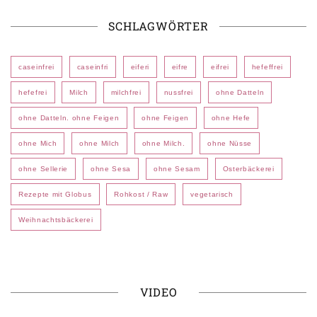
SCHLAGWÖRTER
caseinfrei
caseinfri
eiferi
eifre
eifrei
hefeffrei
hefefrei
Milch
milchfrei
nussfrei
ohne Datteln
ohne Datteln. ohne Feigen
ohne Feigen
ohne Hefe
ohne Mich
ohne Milch
ohne Milch.
ohne Nüsse
ohne Sellerie
ohne Sesa
ohne Sesam
Osterbäckerei
Rezepte mit Globus
Rohkost / Raw
vegetarisch
Weihnachtsbäckerei
VIDEO