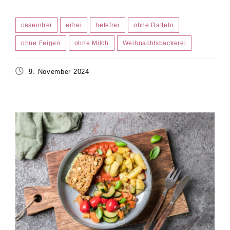
caseinfrei
eifrei
hefefrei
ohne Datteln
ohne Feigen
ohne Milch
Weihnachtsbäckerei
9. November 2024