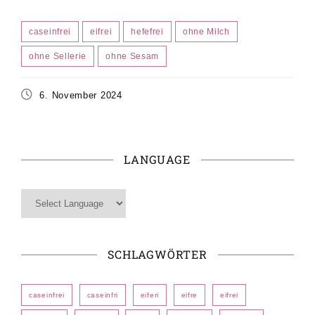
caseinfrei
eifrei
hefefrei
ohne Milch
ohne Sellerie
ohne Sesam
6. November 2024
LANGUAGE
SCHLAGWÖRTER
caseinfrei
caseinfri
eiferi
eifre
eifrei