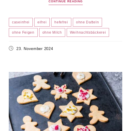
CONTINUE READING
caseinfrei
eifrei
hefefrei
ohne Datteln
ohne Feigen
ohne Milch
Weihnachtsbäckerei
23. November 2024