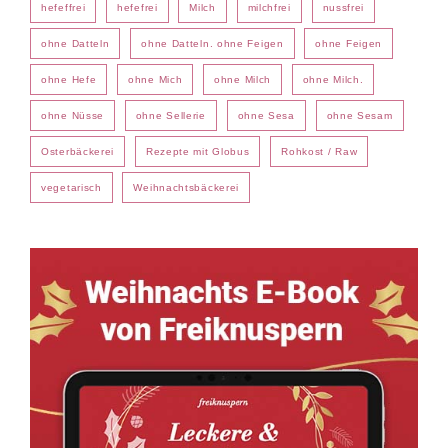
hefeffrei
hefefrei
Milch
milchfrei
nussfrei
ohne Datteln
ohne Datteln. ohne Feigen
ohne Feigen
ohne Hefe
ohne Mich
ohne Milch
ohne Milch.
ohne Nüsse
ohne Sellerie
ohne Sesa
ohne Sesam
Osterbäckerei
Rezepte mit Globus
Rohkost / Raw
vegetarisch
Weihnachtsbäckerei