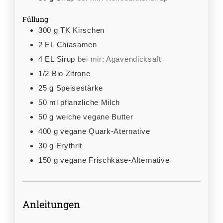
Füllung
300
g
TK Kirschen
2
EL
Chiasamen
4
EL
Sirup
bei mir: Agavendicksaft
1/2
Bio Zitrone
25
g
Speisestärke
50
ml
pflanzliche Milch
50
g
weiche vegane Butter
400
g
vegane Quark-Aternative
30
g
Erythrit
150
g
vegane Frischkäse-Alternative
Anleitungen