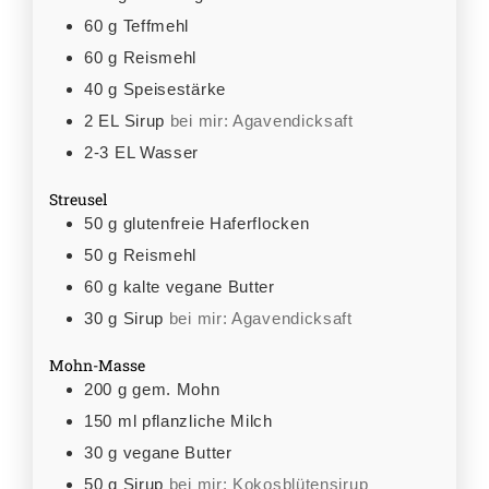
60
g
Teffmehl
60
g
Reismehl
40
g
Speisestärke
2
EL
Sirup
bei mir: Agavendicksaft
2-3
EL
Wasser
Streusel
50
g
glutenfreie Haferflocken
50
g
Reismehl
60
g
kalte vegane Butter
30
g
Sirup
bei mir: Agavendicksaft
Mohn-Masse
200
g
gem. Mohn
150
ml
pflanzliche Milch
30
g
vegane Butter
50
g
Sirup
bei mir: Kokosblütensirup