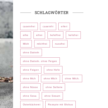
SCHLAGWÖRTER
caseinfrei
caseinfri
eiferi
eifre
eifrei
hefeffrei
hefefrei
Milch
milchfrei
nussfrei
ohne Datteln
ohne Datteln. ohne Feigen
ohne Feigen
ohne Hefe
ohne Mich
ohne Milch
ohne Milch.
ohne Nüsse
ohne Sellerie
ohne Sesa
ohne Sesam
Osterbäckerei
Rezepte mit Globus