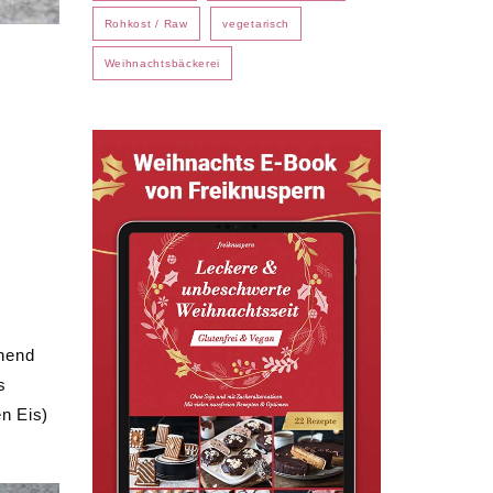
Rohkost / Raw
vegetarisch
Weihnachtsbäckerei
chend
s
n Eis)