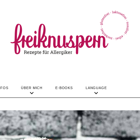
TIPPS & INFOS
ÜBER MICH
LANGUAGE
REZEPTE
NFOS
ÜBER MICH
E-BOOKS
LANGUAGE