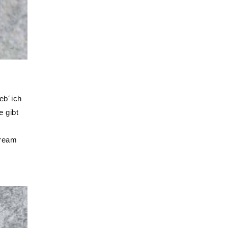
eb´ich
e gibt
cream