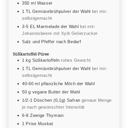
350
ml
Wasser
1
TL
Gemüsebrühpulver der Wahl
bei mir:
selbstgemacht
3-5
EL
Marmelade der Wahl
bei mir:
Johannisbeere mit Xylit Gelierzucker
Salz und Pfeffer nach Bedarf
Süßkartoffel-Püree
1
kg
Süßkartoffeln
rohes Gewicht
1
TL
Gemüsebrühpulver der Wahl
bei mir:
selbstgemacht
40-60
ml
pflanzliche Milch der Wahl
50
g
vegane Butter der Wahl
1/2-1
Döschen (0,1g)
Safran
genaue Menge
je nach gewünschter Intensität
6-8
Zweige
Thymian
1
Prise
Muskat