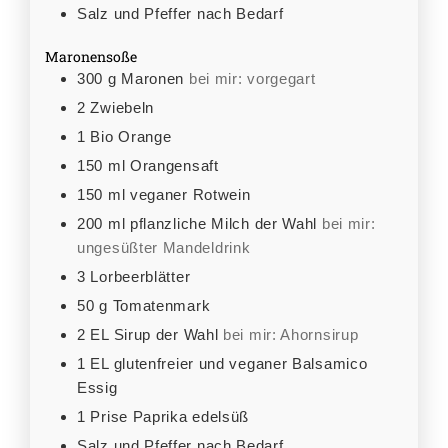
Salz und Pfeffer nach Bedarf
Maronensoße
300
g
Maronen
bei mir: vorgegart
2
Zwiebeln
1
Bio Orange
150
ml
Orangensaft
150
ml
veganer Rotwein
200
ml
pflanzliche Milch der Wahl
bei mir:
ungesüßter Mandeldrink
3
Lorbeerblätter
50
g
Tomatenmark
2
EL
Sirup der Wahl
bei mir: Ahornsirup
1
EL
glutenfreier und veganer Balsamico
Essig
1
Prise
Paprika edelsüß
Salz und Pfeffer nach Bedarf