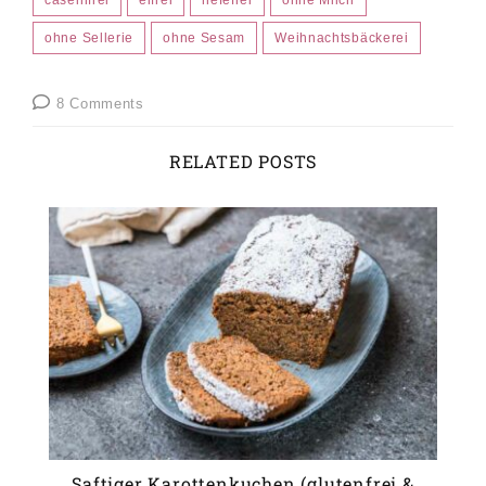
caseinfrei
eifrei
hefefrei
ohne Milch
ohne Sellerie
ohne Sesam
Weihnachtsbäckerei
8 Comments
RELATED POSTS
Saftiger Karottenkuchen (glutenfrei &