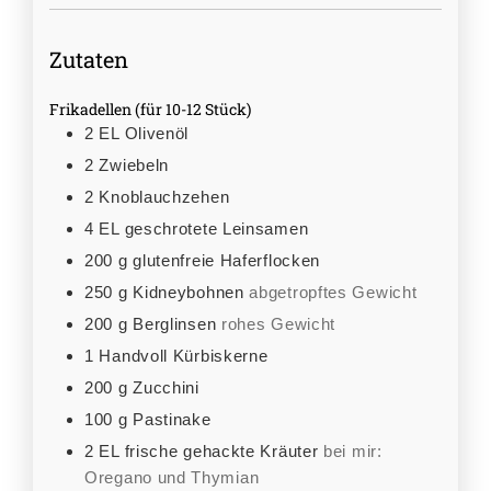
Zutaten
Frikadellen (für 10-12 Stück)
2
EL
Olivenöl
2
Zwiebeln
2
Knoblauchzehen
4
EL
geschrotete Leinsamen
200
g
glutenfreie Haferflocken
250
g
Kidneybohnen
abgetropftes Gewicht
200
g
Berglinsen
rohes Gewicht
1
Handvoll
Kürbiskerne
200
g
Zucchini
100
g
Pastinake
2
EL
frische gehackte Kräuter
bei mir:
Oregano und Thymian