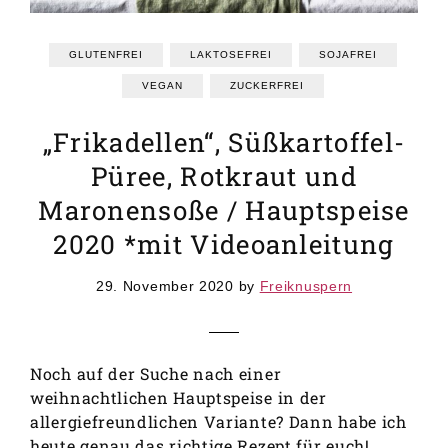
GRUNDREZEPTE
REZEPTEINDEX
GLUTENFREI
LAKTOSEFREI
SOJAFREI
VEGAN
ZUCKERFREI
„Frikadellen“, Süßkartoffel-
Püree, Rotkraut und
Maronensoße / Hauptspeise
2020 *mit Videoanleitung
29. November 2020
by
Freiknuspern
Noch auf der Suche nach einer
weihnachtlichen Hauptspeise in der
allergiefreundlichen Variante? Dann habe ich
heute genau das richtige Rezept für euch!