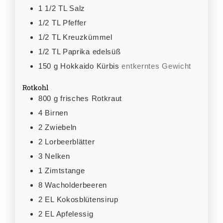
1 1/2
TL
Salz
1/2
TL
Pfeffer
1/2
TL
Kreuzkümmel
1/2
TL
Paprika edelsüß
150
g
Hokkaido Kürbis
entkerntes Gewicht
Rotkohl
800
g
frisches Rotkraut
4
Birnen
2
Zwiebeln
2
Lorbeerblätter
3
Nelken
1
Zimtstange
8
Wacholderbeeren
2
EL
Kokosblütensirup
2
EL
Apfelessig