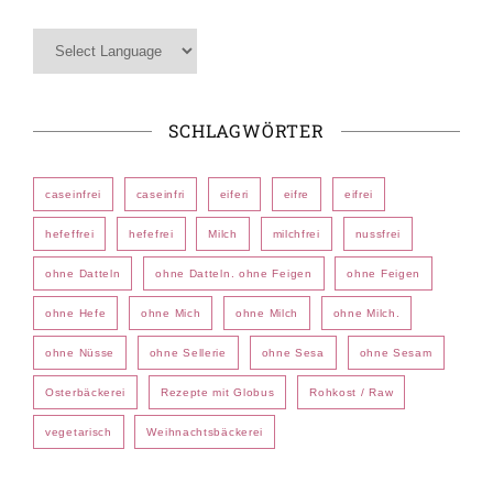
SCHLAGWÖRTER
caseinfrei
caseinfri
eiferi
eifre
eifrei
hefeffrei
hefefrei
Milch
milchfrei
nussfrei
ohne Datteln
ohne Datteln. ohne Feigen
ohne Feigen
ohne Hefe
ohne Mich
ohne Milch
ohne Milch.
ohne Nüsse
ohne Sellerie
ohne Sesa
ohne Sesam
Osterbäckerei
Rezepte mit Globus
Rohkost / Raw
vegetarisch
Weihnachtsbäckerei