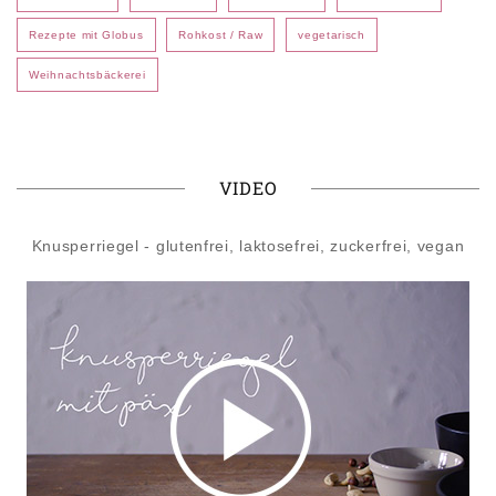
Rezepte mit Globus
Rohkost / Raw
vegetarisch
Weihnachtsbäckerei
VIDEO
Knusperriegel - glutenfrei, laktosefrei, zuckerfrei, vegan