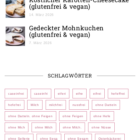
(glutenfrei & vegan)
14. März 2026
Gedeckter Mohnkuchen
(glutenfrei & vegan)
7. März 2026
SCHLAGWÖRTER
caseinfrei
caseinfri
eiferi
eifre
eifrei
hefeffrei
hefefrei
Milch
milchfrei
nussfrei
ohne Datteln
ohne Datteln. ohne Feigen
ohne Feigen
ohne Hefe
ohne Mich
ohne Milch
ohne Milch.
ohne Nüsse
ohne Sellerie
ohne Sesa
ohne Sesam
Osterbäckerei