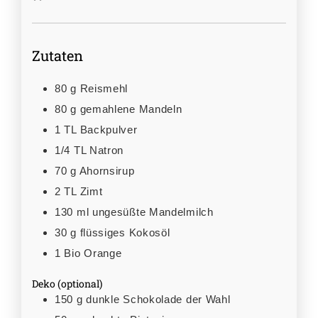
Zutaten
80
g
Reismehl
80
g
gemahlene Mandeln
1
TL
Backpulver
1/4
TL
Natron
70
g
Ahornsirup
2
TL
Zimt
130
ml
ungesüßte Mandelmilch
30
g
flüssiges Kokosöl
1
Bio Orange
Deko (optional)
150
g
dunkle Schokolade der Wahl