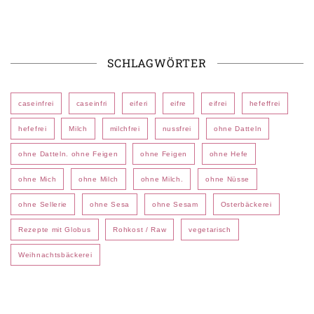
SCHLAGWÖRTER
caseinfrei
caseinfri
eiferi
eifre
eifrei
hefeffrei
hefefrei
Milch
milchfrei
nussfrei
ohne Datteln
ohne Datteln. ohne Feigen
ohne Feigen
ohne Hefe
ohne Mich
ohne Milch
ohne Milch.
ohne Nüsse
ohne Sellerie
ohne Sesa
ohne Sesam
Osterbäckerei
Rezepte mit Globus
Rohkost / Raw
vegetarisch
Weihnachtsbäckerei