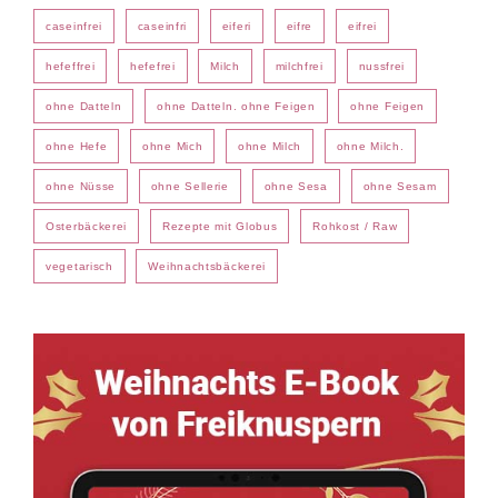
caseinfrei
caseinfri
eiferi
eifre
eifrei
hefeffrei
hefefrei
Milch
milchfrei
nussfrei
ohne Datteln
ohne Datteln. ohne Feigen
ohne Feigen
ohne Hefe
ohne Mich
ohne Milch
ohne Milch.
ohne Nüsse
ohne Sellerie
ohne Sesa
ohne Sesam
Osterbäckerei
Rezepte mit Globus
Rohkost / Raw
vegetarisch
Weihnachtsbäckerei