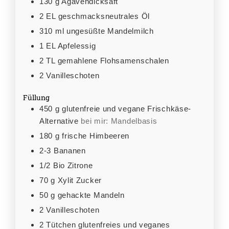
130
g
Agavendicksaft
2
EL
geschmacksneutrales Öl
310
ml
ungesüßte Mandelmilch
1
EL
Apfelessig
2
TL
gemahlene Flohsamenschalen
2
Vanilleschoten
Füllung
450
g
glutenfreie und vegane Frischkäse-
Alternative
bei mir: Mandelbasis
180
g
frische Himbeeren
2-3
Bananen
1/2
Bio
Zitrone
70
g
Xylit Zucker
50
g
gehackte Mandeln
2
Vanilleschoten
2
Tütchen
glutenfreies und veganes