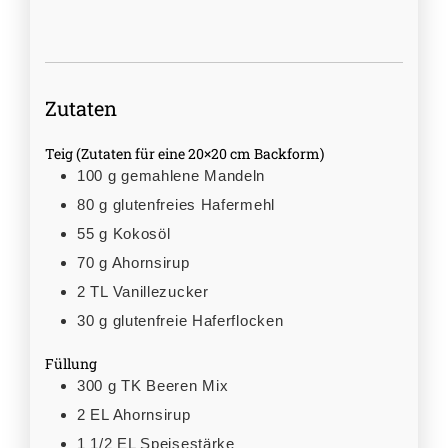
Zutaten
Teig (Zutaten für eine 20×20 cm Backform)
100
g
gemahlene Mandeln
80
g
glutenfreies Hafermehl
55
g
Kokosöl
70
g
Ahornsirup
2
TL
Vanillezucker
30
g
glutenfreie Haferflocken
Füllung
300
g
TK Beeren Mix
2
EL
Ahornsirup
1 1/2
EL
Speisestärke