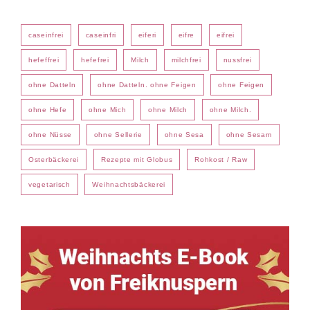
caseinfrei
caseinfri
eiferi
eifre
eifrei
hefeffrei
hefefrei
Milch
milchfrei
nussfrei
ohne Datteln
ohne Datteln. ohne Feigen
ohne Feigen
ohne Hefe
ohne Mich
ohne Milch
ohne Milch.
ohne Nüsse
ohne Sellerie
ohne Sesa
ohne Sesam
Osterbäckerei
Rezepte mit Globus
Rohkost / Raw
vegetarisch
Weihnachtsbäckerei