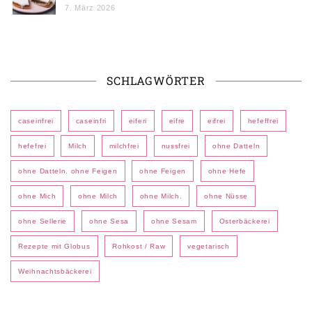
7. März 2026
SCHLAGWÖRTER
caseinfrei
caseinfri
eiferi
eifre
eifrei
hefeffrei
hefefrei
Milch
milchfrei
nussfrei
ohne Datteln
ohne Datteln. ohne Feigen
ohne Feigen
ohne Hefe
ohne Mich
ohne Milch
ohne Milch.
ohne Nüsse
ohne Sellerie
ohne Sesa
ohne Sesam
Osterbäckerei
Rezepte mit Globus
Rohkost / Raw
vegetarisch
Weihnachtsbäckerei