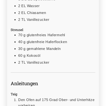
2
EL
Wasser
2
EL
Chiasamen
2
TL
Vanillezucker
Streusel
70
g
glutenfreies Hafermehl
40
g
glutenfreie Haferflocken
30
g
gemahlene Mandeln
60
g
Kokosöl
2
TL
Vanillezucker
Anleitungen
Teig
Den Ofen auf 175 Grad Ober- und Unterhitze
vorheizen.