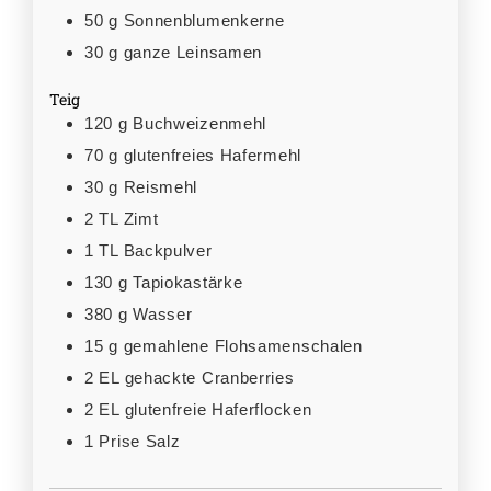
50
g
Sonnenblumenkerne
30
g
ganze Leinsamen
Teig
120
g
Buchweizenmehl
70
g
glutenfreies Hafermehl
30
g
Reismehl
2
TL
Zimt
1
TL
Backpulver
130
g
Tapiokastärke
380
g
Wasser
15
g
gemahlene Flohsamenschalen
2
EL
gehackte Cranberries
2
EL
glutenfreie Haferflocken
1
Prise
Salz