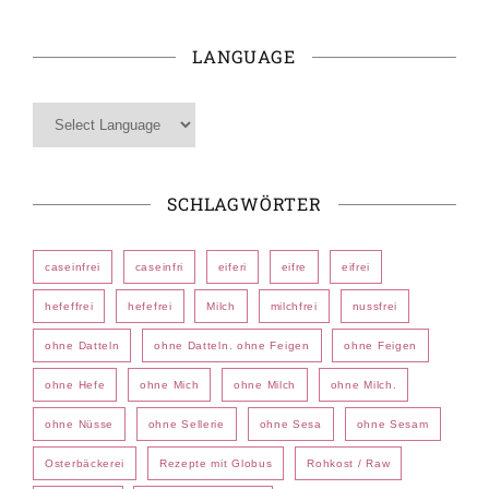
LANGUAGE
SCHLAGWÖRTER
caseinfrei
caseinfri
eiferi
eifre
eifrei
hefeffrei
hefefrei
Milch
milchfrei
nussfrei
ohne Datteln
ohne Datteln. ohne Feigen
ohne Feigen
ohne Hefe
ohne Mich
ohne Milch
ohne Milch.
ohne Nüsse
ohne Sellerie
ohne Sesa
ohne Sesam
Osterbäckerei
Rezepte mit Globus
Rohkost / Raw