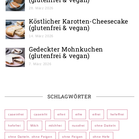
28. März 2026
Köstlicher Karotten-Cheesecake
(glutenfrei & vegan)
14. März 2026
Gedeckter Mohnkuchen
(glutenfrei & vegan)
7. März 2026
SCHLAGWÖRTER
caseinfrei
caseinfri
eiferi
eifre
eifrei
hefeffrei
hefefrei
Milch
milchfrei
nussfrei
ohne Datteln
ohne Datteln. ohne Feigen
ohne Feigen
ohne Hefe