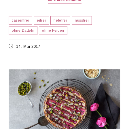
caseinfrei
eifrei
hefefrei
nussfrei
ohne Datteln
ohne Feigen
14. Mai 2017