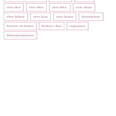
ohne Mich
ohne Milch
ohne Milch.
ohne Nüsse
ohne Sellerie
ohne Sesa
ohne Sesam
Osterbäckerei
Rezepte mit Globus
Rohkost / Raw
vegetarisch
Weihnachtsbäckerei
VIDEO
Knusperriegel - glutenfrei, laktosefrei, zuckerfrei, vegan