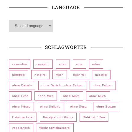
LANGUAGE
SCHLAGWÖRTER
caseinfrei
caseinfri
eiferi
eifre
eifrei
hefeffrei
hefefrei
Milch
milchfrei
nussfrei
ohne Datteln
ohne Datteln. ohne Feigen
ohne Feigen
ohne Hefe
ohne Mich
ohne Milch
ohne Milch.
ohne Nüsse
ohne Sellerie
ohne Sesa
ohne Sesam
Osterbäckerei
Rezepte mit Globus
Rohkost / Raw
vegetarisch
Weihnachtsbäckerei