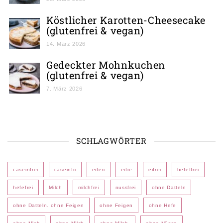
Köstlicher Karotten-Cheesecake
(glutenfrei & vegan)
14. März 2026
Gedeckter Mohnkuchen
(glutenfrei & vegan)
7. März 2026
SCHLAGWÖRTER
caseinfrei
caseinfri
eiferi
eifre
eifrei
hefeffrei
hefefrei
Milch
milchfrei
nussfrei
ohne Datteln
ohne Datteln. ohne Feigen
ohne Feigen
ohne Hefe