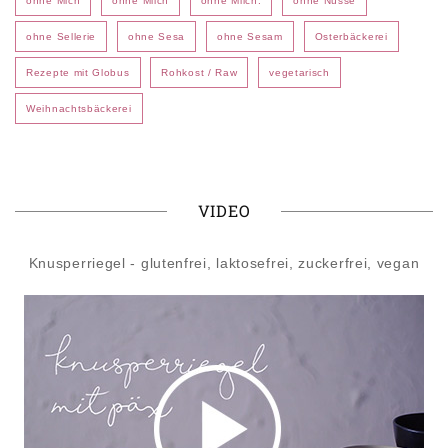
ohne Mich
ohne Milch
ohne Milch.
ohne Nüsse
ohne Sellerie
ohne Sesa
ohne Sesam
Osterbäckerei
Rezepte mit Globus
Rohkost / Raw
vegetarisch
Weihnachtsbäckerei
VIDEO
Knusperriegel - glutenfrei, laktosefrei, zuckerfrei, vegan