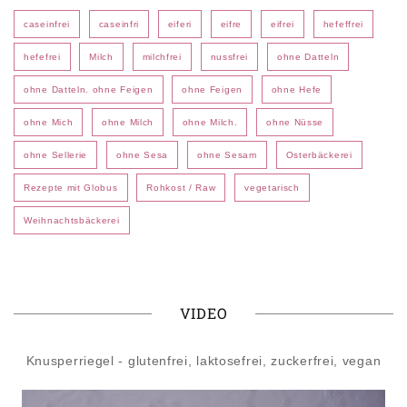
caseinfrei
caseinfri
eiferi
eifre
eifrei
hefeffrei
hefefrei
Milch
milchfrei
nussfrei
ohne Datteln
ohne Datteln. ohne Feigen
ohne Feigen
ohne Hefe
ohne Mich
ohne Milch
ohne Milch.
ohne Nüsse
ohne Sellerie
ohne Sesa
ohne Sesam
Osterbäckerei
Rezepte mit Globus
Rohkost / Raw
vegetarisch
Weihnachtsbäckerei
VIDEO
Knusperriegel - glutenfrei, laktosefrei, zuckerfrei, vegan