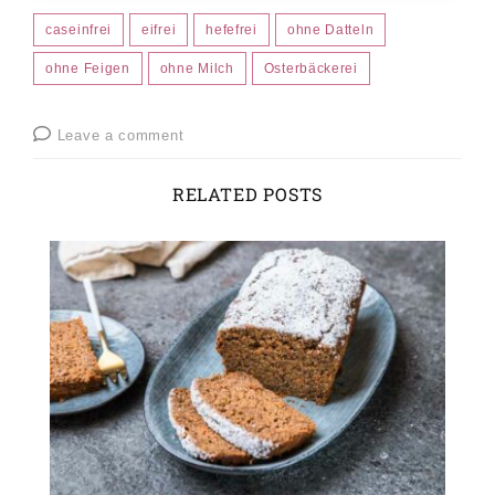
caseinfrei
eifrei
hefefrei
ohne Datteln
ohne Feigen
ohne Milch
Osterbäckerei
Leave a comment
RELATED POSTS