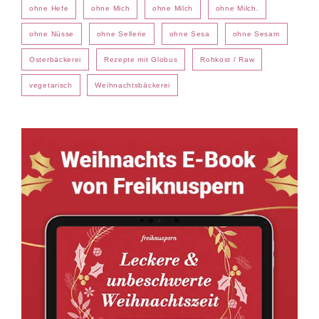
ohne Hefe
ohne Mich
ohne Milch
ohne Milch.
ohne Nüsse
ohne Sellerie
ohne Sesa
ohne Sesam
Osterbäckerei
Rezepte mit Globus
Rohkost / Raw
vegetarisch
Weihnachtsbäckerei