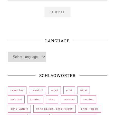
LANGUAGE
SCHLAGWÖRTER
caseinfrei
caseinfri
eiferi
eifre
eifrei
hefeffrei
hefefrei
Milch
milchfrei
nussfrei
ohne Datteln
ohne Datteln. ohne Feigen
ohne Feigen