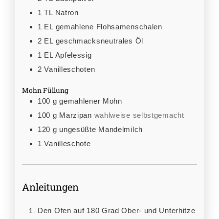
1
TL
Natron
1
EL
gemahlene Flohsamenschalen
2
EL
geschmacksneutrales Öl
1
EL
Apfelessig
2
Vanilleschoten
Mohn Füllung
100
g
gemahlener Mohn
100
g
Marzipan
wahlweise selbstgemacht
120
g
ungesüßte Mandelmilch
1
Vanilleschote
Anleitungen
Den Ofen auf 180 Grad Ober- und Unterhitze