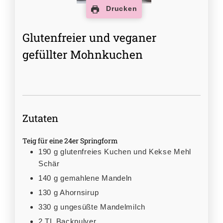
Drucken
Glutenfreier und veganer
gefüllter Mohnkuchen
Zutaten
Teig für eine 24er Springform
190
g
glutenfreies Kuchen und Kekse Mehl
Schär
140
g
gemahlene Mandeln
130
g
Ahornsirup
330
g
ungesüßte Mandelmilch
2
TL
Backpulver