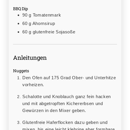
BBQ Dip
90
g
Tomatenmark
60
g
Ahornsirup
60
g
glutenfreie Sojasoße
Anleitungen
Nuggets
Den Ofen auf 175 Grad Ober- und Unterhitze
vorheizen.
Schalotte und Knoblauch ganz fein hacken
und mit abgetropften Kichererbsen und
Gewürzen in den Mixer geben.
Glutenfreie Haferflocken dazu geben und
mixen, bis eine leicht klebrige aber formbare