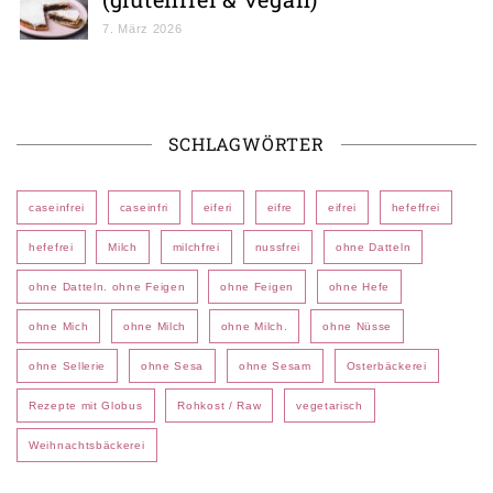
7. März 2026
SCHLAGWÖRTER
caseinfrei
caseinfri
eiferi
eifre
eifrei
hefeffrei
hefefrei
Milch
milchfrei
nussfrei
ohne Datteln
ohne Datteln. ohne Feigen
ohne Feigen
ohne Hefe
ohne Mich
ohne Milch
ohne Milch.
ohne Nüsse
ohne Sellerie
ohne Sesa
ohne Sesam
Osterbäckerei
Rezepte mit Globus
Rohkost / Raw
vegetarisch
Weihnachtsbäckerei