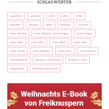
SCHLAGWÖRTER
caseinfrei
caseinfri
eiferi
eifre
eifrei
hefeffrei
hefefrei
Milch
milchfrei
nussfrei
ohne Datteln
ohne Datteln. ohne Feigen
ohne Feigen
ohne Hefe
ohne Mich
ohne Milch
ohne Milch.
ohne Nüsse
ohne Sellerie
ohne Sesa
ohne Sesam
Osterbäckerei
Rezepte mit Globus
Rohkost / Raw
vegetarisch
Weihnachtsbäckerei