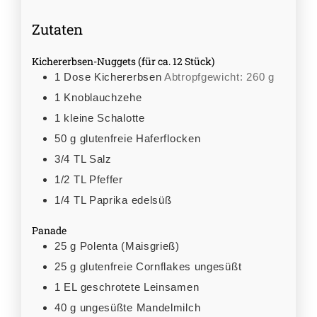
Zutaten
Kichererbsen-Nuggets (für ca. 12 Stück)
1
Dose
Kichererbsen
Abtropfgewicht: 260 g
1
Knoblauchzehe
1
kleine
Schalotte
50
g
glutenfreie Haferflocken
3/4
TL
Salz
1/2
TL
Pfeffer
1/4
TL
Paprika edelsüß
Panade
25
g
Polenta (Maisgrieß)
25
g
glutenfreie Cornflakes ungesüßt
1
EL
geschrotete Leinsamen
40
g
ungesüßte Mandelmilch