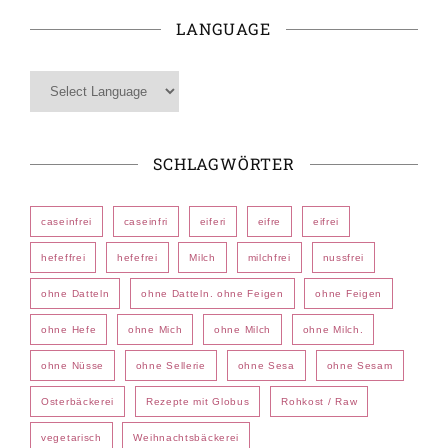
LANGUAGE
SCHLAGWÖRTER
caseinfrei
caseinfri
eiferi
eifre
eifrei
hefeffrei
hefefrei
Milch
milchfrei
nussfrei
ohne Datteln
ohne Datteln. ohne Feigen
ohne Feigen
ohne Hefe
ohne Mich
ohne Milch
ohne Milch.
ohne Nüsse
ohne Sellerie
ohne Sesa
ohne Sesam
Osterbäckerei
Rezepte mit Globus
Rohkost / Raw
vegetarisch
Weihnachtsbäckerei