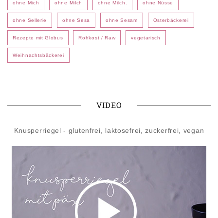
ohne Mich
ohne Milch
ohne Milch.
ohne Nüsse
ohne Sellerie
ohne Sesa
ohne Sesam
Osterbäckerei
Rezepte mit Globus
Rohkost / Raw
vegetarisch
Weihnachtsbäckerei
VIDEO
Knusperriegel - glutenfrei, laktosefrei, zuckerfrei, vegan