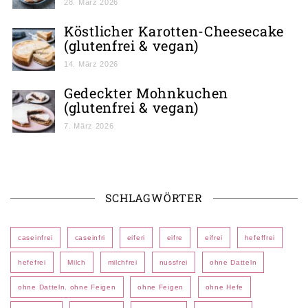
28. März 2026
Köstlicher Karotten-Cheesecake
(glutenfrei & vegan)
14. März 2026
Gedeckter Mohnkuchen
(glutenfrei & vegan)
7. März 2026
SCHLAGWÖRTER
caseinfrei
caseinfri
eiferi
eifre
eifrei
hefeffrei
hefefrei
Milch
milchfrei
nussfrei
ohne Datteln
ohne Datteln. ohne Feigen
ohne Feigen
ohne Hefe