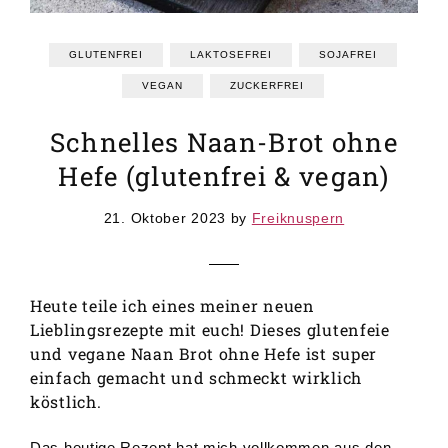
GRUNDREZEPTE
REZEPTEINDEX
GLUTENFREI
LAKTOSEFREI
SOJAFREI
VEGAN
ZUCKERFREI
Schnelles Naan-Brot ohne
Hefe (glutenfrei & vegan)
21. Oktober 2023
by
Freiknuspern
Heute teile ich eines meiner neuen
Lieblingsrezepte mit euch! Dieses glutenfeie
und vegane Naan Brot ohne Hefe ist super
einfach gemacht und schmeckt wirklich
köstlich.
Das heutige Rezept hat mich vollkommen aus den