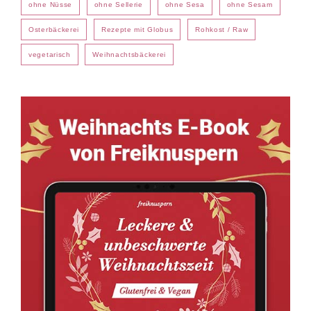
ohne Nüsse
ohne Sellerie
ohne Sesa
ohne Sesam
Osterbäckerei
Rezepte mit Globus
Rohkost / Raw
vegetarisch
Weihnachtsbäckerei