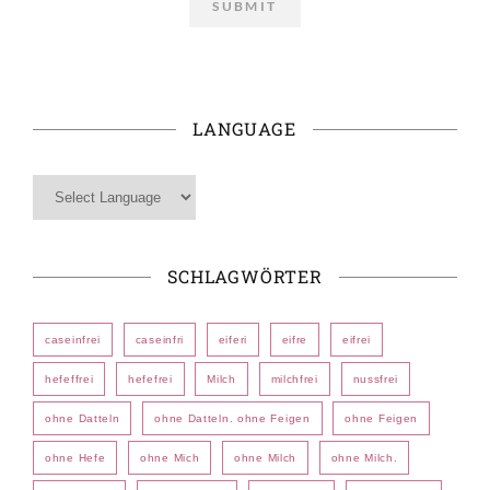
LANGUAGE
SCHLAGWÖRTER
caseinfrei
caseinfri
eiferi
eifre
eifrei
hefeffrei
hefefrei
Milch
milchfrei
nussfrei
ohne Datteln
ohne Datteln. ohne Feigen
ohne Feigen
ohne Hefe
ohne Mich
ohne Milch
ohne Milch.