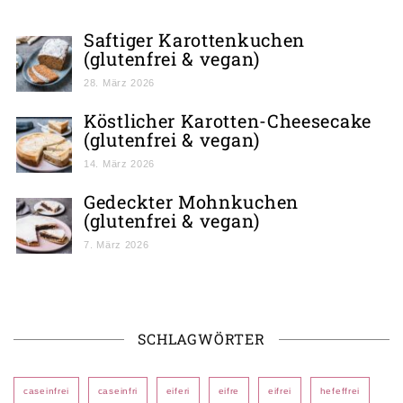
Saftiger Karottenkuchen
(glutenfrei & vegan)
28. März 2026
Köstlicher Karotten-Cheesecake
(glutenfrei & vegan)
14. März 2026
Gedeckter Mohnkuchen
(glutenfrei & vegan)
7. März 2026
SCHLAGWÖRTER
caseinfrei
caseinfri
eiferi
eifre
eifrei
hefeffrei