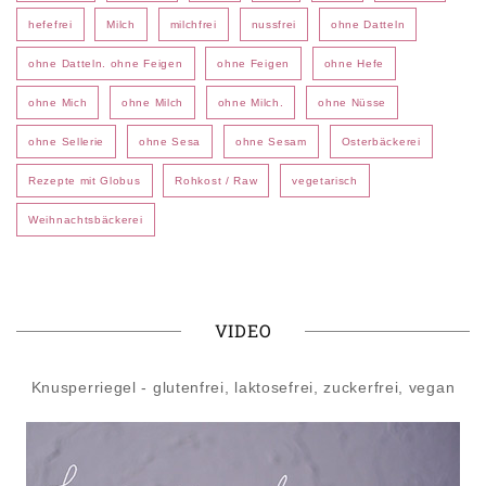
hefefrei
Milch
milchfrei
nussfrei
ohne Datteln
ohne Datteln. ohne Feigen
ohne Feigen
ohne Hefe
ohne Mich
ohne Milch
ohne Milch.
ohne Nüsse
ohne Sellerie
ohne Sesa
ohne Sesam
Osterbäckerei
Rezepte mit Globus
Rohkost / Raw
vegetarisch
Weihnachtsbäckerei
VIDEO
Knusperriegel - glutenfrei, laktosefrei, zuckerfrei, vegan