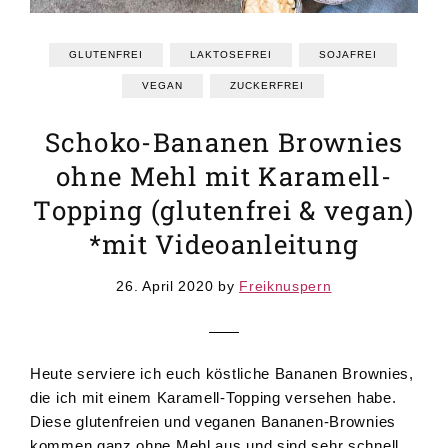
GRUNDREZEPTE
REZEPTEINDEX
GLUTENFREI
LAKTOSEFREI
SOJAFREI
VEGAN
ZUCKERFREI
Schoko-Bananen Brownies
ohne Mehl mit Karamell-
Topping (glutenfrei & vegan)
*mit Videoanleitung
26. April 2020
by
Freiknuspern
Heute serviere ich euch köstliche Bananen Brownies,
die ich mit einem Karamell-Topping versehen habe.
Diese glutenfreien und veganen Bananen-Brownies
kommen ganz ohne Mehl aus und sind sehr schnell