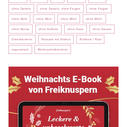
ohne Datteln
ohne Datteln. ohne Feigen
ohne Feigen
ohne Hefe
ohne Mich
ohne Milch
ohne Milch.
ohne Nüsse
ohne Sellerie
ohne Sesa
ohne Sesam
Osterbäckerei
Rezepte mit Globus
Rohkost / Raw
vegetarisch
Weihnachtsbäckerei