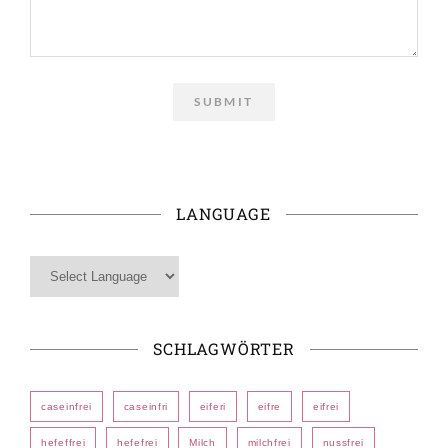
LANGUAGE
SCHLAGWÖRTER
caseinfrei
caseinfri
eiferi
eifre
eifrei
hefeffrei
hefefrei
Milch
milchfrei
nussfrei