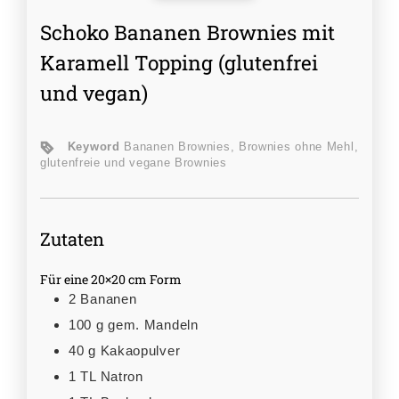
Schoko Bananen Brownies mit
Karamell Topping (glutenfrei
und vegan)
Keyword
Bananen Brownies, Brownies ohne Mehl,
glutenfreie und vegane Brownies
Zutaten
Für eine 20×20 cm Form
2
Bananen
100
g
gem. Mandeln
40
g
Kakaopulver
1
TL
Natron