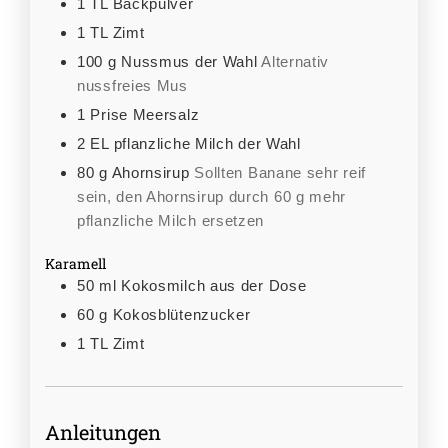
1
TL
Backpulver
1
TL
Zimt
100
g
Nussmus der Wahl
Alternativ
nussfreies Mus
1
Prise
Meersalz
2
EL
pflanzliche Milch der Wahl
80
g
Ahornsirup
Sollten Banane sehr reif
sein, den Ahornsirup durch 60 g mehr
pflanzliche Milch ersetzen
Karamell
50
ml
Kokosmilch aus der Dose
60
g
Kokosblütenzucker
1
TL
Zimt
Anleitungen