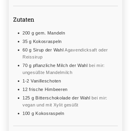
Zutaten
200
g
gem. Mandeln
35
g
Kokosraspeln
60
g
Sirup der Wahl
Agavendicksaft oder
Reissirup
70
g
pflanzliche Milch der Wahl
bei mir:
ungesüßte Mandelmilch
1-2
Vanilleschoten
12
frische Himbeeren
125
g
Bitterschokolade der Wahl
bei mir:
vegan und mit Xylit gesüßt
100
g
Kokosraspeln