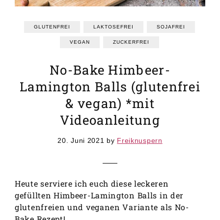
GRUNDREZEPTE
REZEPTEINDEX
GLUTENFREI
LAKTOSEFREI
SOJAFREI
VEGAN
ZUCKERFREI
No-Bake Himbeer-
Lamington Balls (glutenfrei
& vegan) *mit
Videoanleitung
20. Juni 2021
by
Freiknuspern
Heute serviere ich euch diese leckeren
gefüllten Himbeer-Lamington Balls in der
glutenfreien und veganen Variante als No-
Bake Rezept!