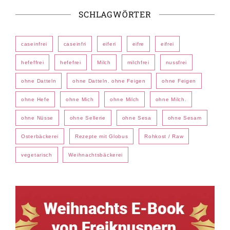
SCHLAGWÖRTER
caseinfrei
caseinfri
eiferi
eifre
eifrei
hefeffrei
hefefrei
Milch
milchfrei
nussfrei
ohne Datteln
ohne Datteln. ohne Feigen
ohne Feigen
ohne Hefe
ohne Mich
ohne Milch
ohne Milch.
ohne Nüsse
ohne Sellerie
ohne Sesa
ohne Sesam
Osterbäckerei
Rezepte mit Globus
Rohkost / Raw
vegetarisch
Weihnachtsbäckerei