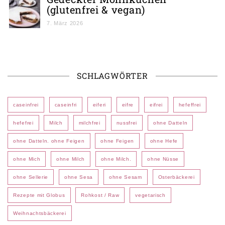
(glutenfrei & vegan)
7. März 2026
SCHLAGWÖRTER
caseinfrei
caseinfri
eiferi
eifre
eifrei
hefeffrei
hefefrei
Milch
milchfrei
nussfrei
ohne Datteln
ohne Datteln. ohne Feigen
ohne Feigen
ohne Hefe
ohne Mich
ohne Milch
ohne Milch.
ohne Nüsse
ohne Sellerie
ohne Sesa
ohne Sesam
Osterbäckerei
Rezepte mit Globus
Rohkost / Raw
vegetarisch
Weihnachtsbäckerei