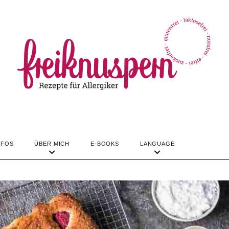
TIPPS & INFOS
ÜBER MICH
LANGUAGE
REZEPTE
NFOS
ÜBER MICH
E-BOOKS
LANGUAGE