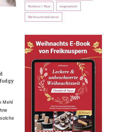
Rohkost / Raw
vegetarisch
Weihnachtsbäckerei
nd
 fudgy
e Mehl
ohne
 solche