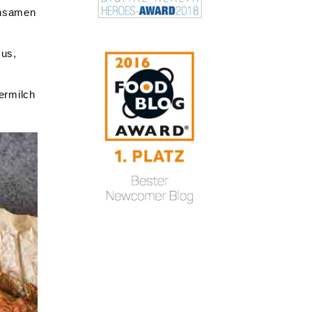
insamen
mus,
fermilch