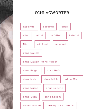
SCHLAGWÖRTER
caseinfrei
caseinfri
eiferi
eifre
eifrei
hefeffrei
hefefrei
Milch
milchfrei
nussfrei
ohne Datteln
ohne Datteln. ohne Feigen
ohne Feigen
ohne Hefe
ohne Mich
ohne Milch
ohne Milch.
ohne Nüsse
ohne Sellerie
ohne Sesa
ohne Sesam
Osterbäckerei
Rezepte mit Globus