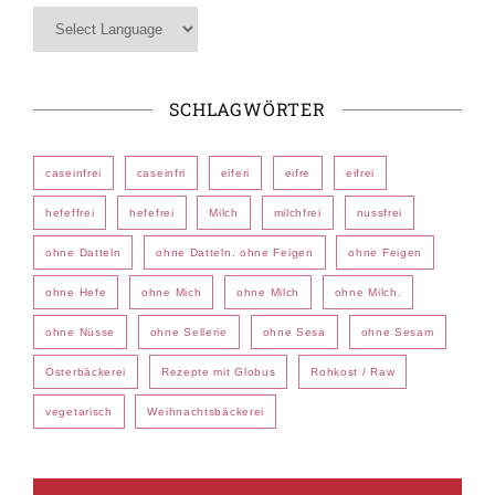
SCHLAGWÖRTER
caseinfrei
caseinfri
eiferi
eifre
eifrei
hefeffrei
hefefrei
Milch
milchfrei
nussfrei
ohne Datteln
ohne Datteln. ohne Feigen
ohne Feigen
ohne Hefe
ohne Mich
ohne Milch
ohne Milch.
ohne Nüsse
ohne Sellerie
ohne Sesa
ohne Sesam
Osterbäckerei
Rezepte mit Globus
Rohkost / Raw
vegetarisch
Weihnachtsbäckerei