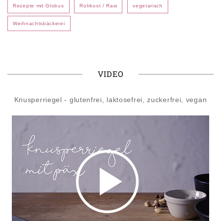
Rezepte mit Globus
Rohkost / Raw
vegetarisch
Weihnachtsbäckerei
VIDEO
Knusperriegel - glutenfrei, laktosefrei, zuckerfrei, vegan