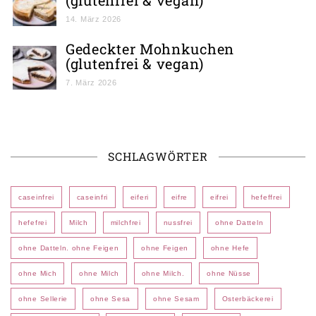
(glutenfrei & vegan)
14. März 2026
Gedeckter Mohnkuchen
(glutenfrei & vegan)
7. März 2026
SCHLAGWÖRTER
caseinfrei
caseinfri
eiferi
eifre
eifrei
hefeffrei
hefefrei
Milch
milchfrei
nussfrei
ohne Datteln
ohne Datteln. ohne Feigen
ohne Feigen
ohne Hefe
ohne Mich
ohne Milch
ohne Milch.
ohne Nüsse
ohne Sellerie
ohne Sesa
ohne Sesam
Osterbäckerei