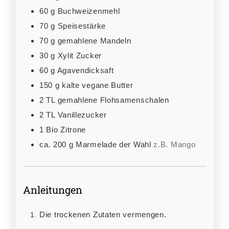
60
g
Buchweizenmehl
70
g
Speisestärke
70
g
gemahlene Mandeln
30
g
Xylit Zucker
60
g
Agavendicksaft
150
g
kalte vegane Butter
2
TL
gemahlene Flohsamenschalen
2
TL
Vanillezucker
1
Bio Zitrone
ca. 200
g
Marmelade der Wahl
z.B. Mango
Anleitungen
Die trockenen Zutaten vermengen.