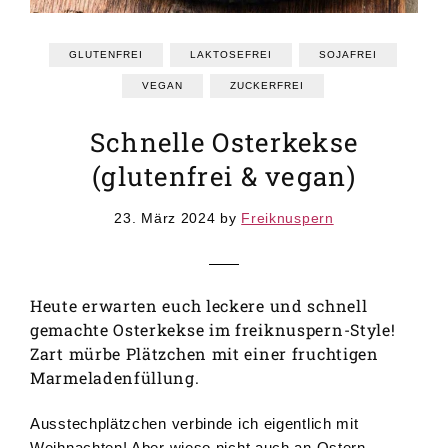
GRUNDREZEPTE
REZEPTEINDEX
GLUTENFREI
LAKTOSEFREI
SOJAFREI
VEGAN
ZUCKERFREI
Schnelle Osterkekse
(glutenfrei & vegan)
23. März 2024
by
Freiknuspern
Heute erwarten euch leckere und schnell
gemachte Osterkekse im freiknuspern-Style!
Zart mürbe Plätzchen mit einer fruchtigen
Marmeladenfüllung.
Ausstechplätzchen verbinde ich eigentlich mit
Weihnachten! Aber wieso nicht auch an Ostern