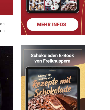
uch
tem