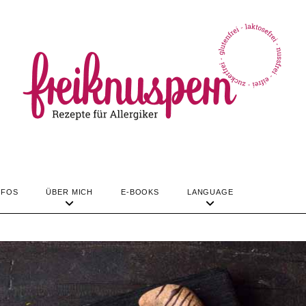
TIPPS & INFOS
ÜBER MICH
LANGUAGE
REZEPTE
NFOS
ÜBER MICH
E-BOOKS
LANGUAGE