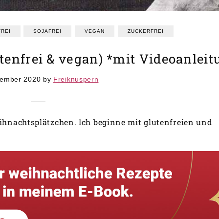
REI
SOJAFREI
VEGAN
ZUCKERFREI
utenfrei & vegan) *mit Videoanlei
vember 2020
by
Freiknuspern
eihnachtsplätzchen. Ich beginne mit glutenfreien und