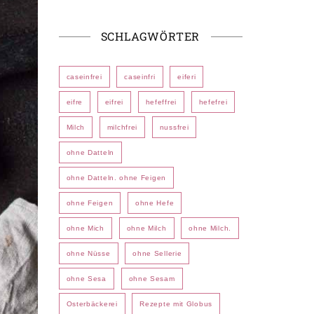
SCHLAGWÖRTER
caseinfrei
caseinfri
eiferi
eifre
eifrei
hefeffrei
hefefrei
Milch
milchfrei
nussfrei
ohne Datteln
ohne Datteln. ohne Feigen
ohne Feigen
ohne Hefe
ohne Mich
ohne Milch
ohne Milch.
ohne Nüsse
ohne Sellerie
ohne Sesa
ohne Sesam
Osterbäckerei
Rezepte mit Globus