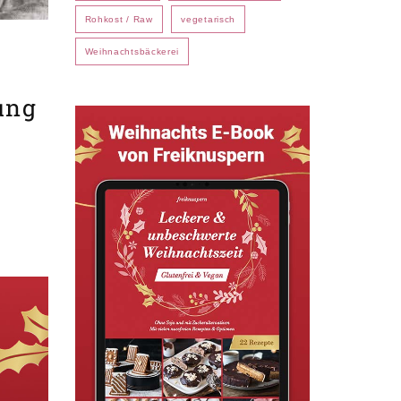
Rohkost / Raw
vegetarisch
Weihnachtsbäckerei
tung