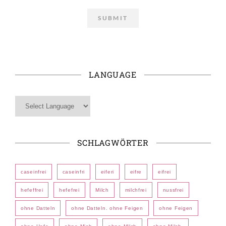
LANGUAGE
SCHLAGWÖRTER
caseinfrei
caseinfri
eiferi
eifre
eifrei
hefeffrei
hefefrei
Milch
milchfrei
nussfrei
ohne Datteln
ohne Datteln. ohne Feigen
ohne Feigen