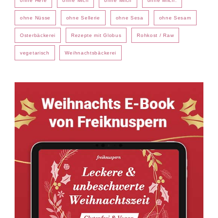
ohne Hefe
ohne Mich
ohne Milch
ohne Milch.
ohne Nüsse
ohne Sellerie
ohne Sesa
ohne Sesam
Osterbäckerei
Rezepte mit Globus
Rohkost / Raw
vegetarisch
Weihnachtsbäckerei