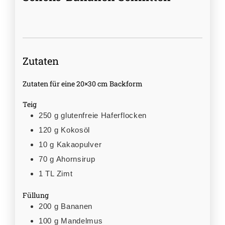
Zutaten
Zutaten für eine 20×30 cm Backform
Teig
250
g
glutenfreie Haferflocken
120
g
Kokosöl
10
g
Kakaopulver
70
g
Ahornsirup
1
TL
Zimt
Füllung
200
g
Bananen
100
g
Mandelmus