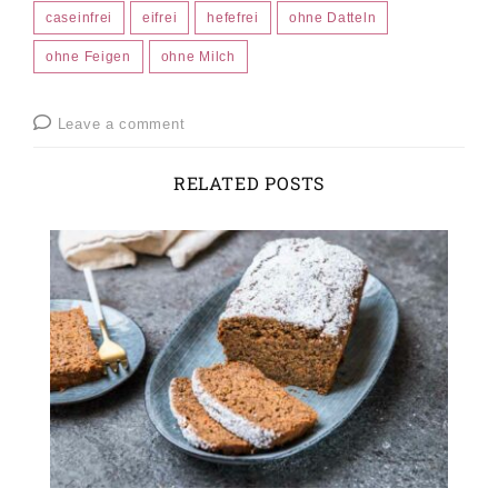
caseinfrei
eifrei
hefefrei
ohne Datteln
ohne Feigen
ohne Milch
Leave a comment
RELATED POSTS