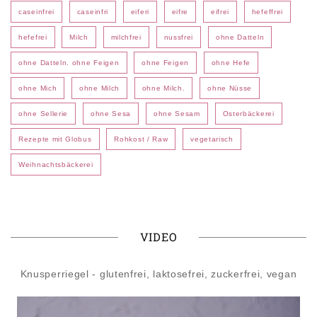
caseinfrei
caseinfri
eiferi
eifre
eifrei
hefeffrei
hefefrei
Milch
milchfrei
nussfrei
ohne Datteln
ohne Datteln. ohne Feigen
ohne Feigen
ohne Hefe
ohne Mich
ohne Milch
ohne Milch.
ohne Nüsse
ohne Sellerie
ohne Sesa
ohne Sesam
Osterbäckerei
Rezepte mit Globus
Rohkost / Raw
vegetarisch
Weihnachtsbäckerei
VIDEO
Knusperriegel - glutenfrei, laktosefrei, zuckerfrei, vegan